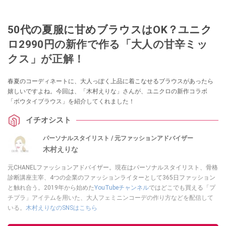
50代の夏服に甘めブラウスはOK？ユニク
ロ2990円の新作で作る「大人の甘辛ミッ
クス」が正解！
春夏のコーディネートに、大人っぽく上品に着こなせるブラウスがあったら
嬉しいですよね。今回は、「木村えりな」さんが、ユニクロの新作コラボ
「ボウタイブラウス」を紹介してくれました！
イチオシスト
パーソナルスタイリスト / 元ファッションアドバイザー
木村えりな
元CHANELファッションアドバイザー。現在はパーソナルスタイリスト、骨格
診断講座主宰、4つの企業のファッションライターとして365日ファッション
と触れ合う。2019年から始めた
YouTubeチャンネル
ではどこでも買える「プ
チプラ」アイテムを用いた、大人フェミニンコーデの作り方などを配信して
いる。
木村えりなのSNSはこちら
このイチオシストの他の記事を読む