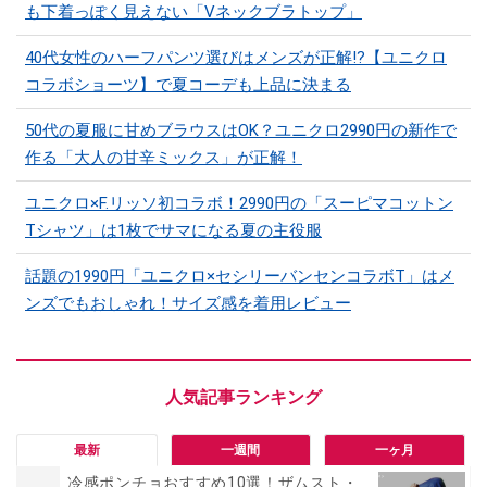
も下着っぽく見えない「Vネックブラトップ」
40代女性のハーフパンツ選びはメンズが正解!?【ユニクロ
コラボショーツ】で夏コーデも上品に決まる
50代の夏服に甘めブラウスはOK？ユニクロ2990円の新作で
作る「大人の甘辛ミックス」が正解！
ユニクロ×F.リッソ初コラボ！2990円の「スーピマコットン
Tシャツ」は1枚でサマになる夏の主役服
話題の1990円「ユニクロ×セシリーバンセンコラボT」はメ
ンズでもおしゃれ！サイズ感を着用レビュー
最新
一週間
一ヶ月
冷感ポンチョおすすめ10選！ザムスト・