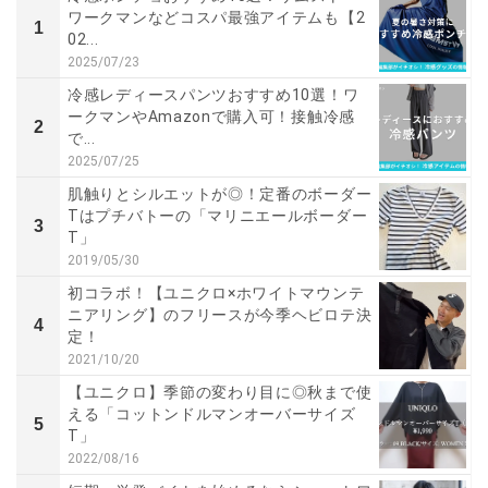
ワークマンなどコスパ最強アイテムも【2
1
02...
2025/07/23
冷感レディースパンツおすすめ10選！ワ
ークマンやAmazonで購入可！接触冷感
2
で...
2025/07/25
肌触りとシルエットが◎！定番のボーダー
Tはプチバトーの「マリニエールボーダー
3
T」
2019/05/30
初コラボ！【ユニクロ×ホワイトマウンテ
ニアリング】のフリースが今季ヘビロテ決
4
定！
2021/10/20
【ユニクロ】季節の変わり目に◎秋まで使
える「コットンドルマンオーバーサイズ
5
T」
2022/08/16