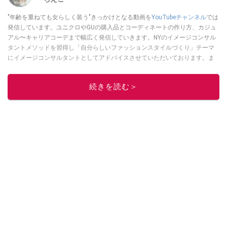
"年齢を重ねても女らしく装う"きっかけとなる動画を
YouTubeチャンネル
では
発信しています。ユニクロやGUの購入品とコーディネートの作り方、カジュ
アル〜キャリアコーデまで幅広く発信していきます。NYのイメージコンサル
タントメソッドを習得し「自分らしいファッションスタイルづくり」テーマ
にイメージコンサルタントとしてアドバイスさせていただいております。ま
た、自身のキャリアコーデでもそのメソッドを活用し、経験とスキルを日々
積み上げ続けている外資系企業のコンサルタント（25年以上のキャリア）か
続きを読む＞
つ２児の母です。
このイチオシストの他の記事を読む