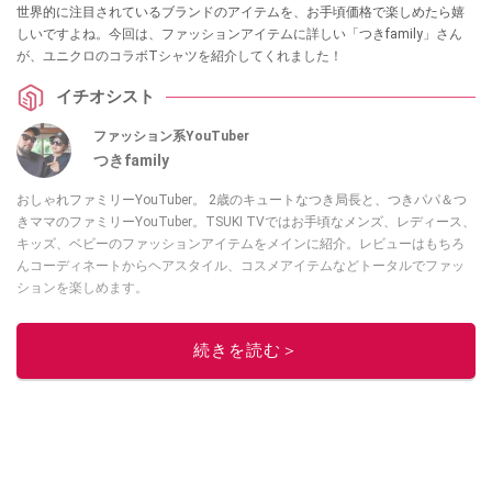
世界的に注目されているブランドのアイテムを、お手頃価格で楽しめたら嬉
しいですよね。今回は、ファッションアイテムに詳しい「つきfamily」さん
が、ユニクロのコラボTシャツを紹介してくれました！
イチオシスト
ファッション系YouTuber
つきfamily
おしゃれファミリーYouTuber。 2歳のキュートなつき局長と、つきパパ＆つ
きママのファミリーYouTuber。TSUKI TVではお手頃なメンズ、レディース、
キッズ、ベビーのファッションアイテムをメインに紹介。レビューはもちろ
んコーディネートからヘアスタイル、コスメアイテムなどトータルでファッ
ションを楽しめます。
このイチオシストの他の記事を読む
続きを読む＞