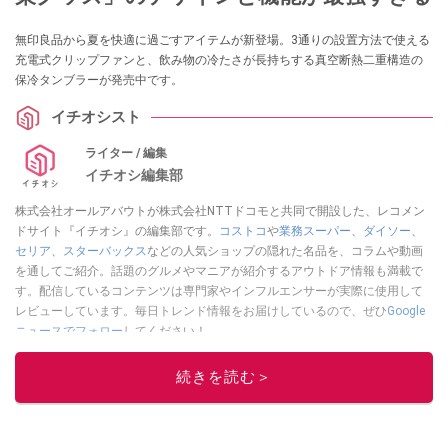
無印良品から夏を快適に過ごすアイテムが新登場。3通りの設置方法で使える
充電式クリップファンと、飲み物の冷たさが長持ちする真空断熱二重構造の
保冷タンブラーが発売中です。
イチオシスト
ライター / 編集
イチオシ編集部
株式会社オールアバウトが株式会社NTTドコモと共同で開設した、レコメン
ドサイト『イチオシ』の編集部です。
コストコ
や
業務スーパー
、
ダイソー
、
セリア
、
スターバックス
などの人気ショップの隠れた名品を、コラムや動画
を通してご紹介。話題のグルメやマニアが紹介するアウトドア情報も満載で
す。配信しているコンテンツは専門家やインフルエンサーが実際に使用して
レビューしています。毎日トレンド情報をお届けしているので、ぜひ
Google
ニュースでフォロー
してください！
このイチオシストの他の記事を読む
続きを読む＞