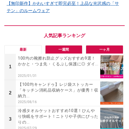
【無印新作】かわいすぎて即完必至！上品な光沢感の「サ
テン」のルームウェア
最新
一週間
一ヶ月
100均の靴擦れ防止グッズおすすめ9選！
かかと・つま先・くるぶし保護に◎ ダイ...
1
2025/01/31
【100均キャンドゥ】レジ袋ストッカー
「キッチン消耗品収納ケース」が優秀！収
2
納力...
2025/08/16
冷感タオルケットおすすめ10選！ひんや
り快眠をサポート！ニトリや子供にぴった
3
りの...
2025/07/29