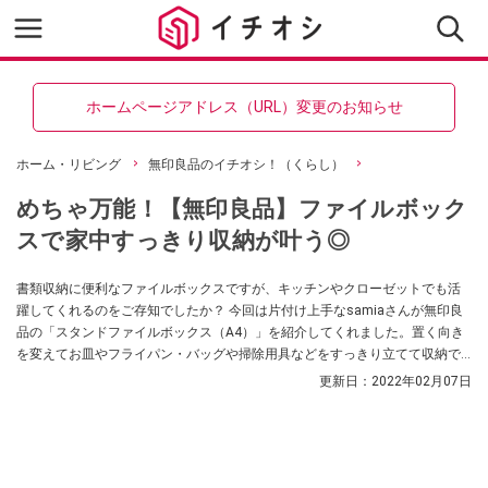
ホームページアドレス（URL）変更のお知らせ
ホーム・リビング
無印良品のイチオシ！（くらし）
めちゃ万能！【無印良品】ファイルボック
スで家中すっきり収納が叶う◎
書類収納に便利なファイルボックスですが、キッチンやクローゼットでも活
躍してくれるのをご存知でしたか？ 今回は片付け上手なsamiaさんが無印良
品の「スタンドファイルボックス（A4）」を紹介してくれました。置く向き
を変えてお皿やフライパン・バッグや掃除用具などをすっきり立てて収納で
きて取り出しやすくなる使い勝手抜群のアイテムだそうですよ！
更新日：
2022年02月07日