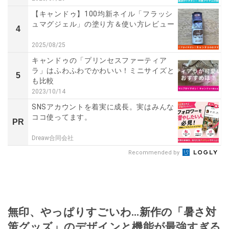
【キャンドゥ】100均新ネイル「フラッシ
ュマグジェル」の塗り方＆使い方レビュー
4
2025/08/25
キャンドゥの「プリンセスファーティア
ラ」はふわふわでかわいい！ミニサイズと
5
も比較
2023/10/14
SNSアカウントを着実に成長。実はみんな
ココ使ってます。
PR
Dreaw合同会社
Recommended by
無印、やっぱりすごいわ…新作の「暑さ対
策グッズ」のデザインと機能が最強すぎる