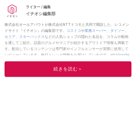
ライター / 編集
イチオシ編集部
株式会社オールアバウトが株式会社NTTドコモと共同で開設した、レコメン
ドサイト『イチオシ』の編集部です。
コストコ
や
業務スーパー
、
ダイソー
、
セリア
、
スターバックス
などの人気ショップの隠れた名品を、コラムや動画
を通してご紹介。話題のグルメやマニアが紹介するアウトドア情報も満載で
す。配信しているコンテンツは専門家やインフルエンサーが実際に使用して
レビューしています。毎日トレンド情報をお届けしているので、ぜひ
Google
ニュースでフォロー
してください！
続きを読む＞
このイチオシストの他の記事を読む