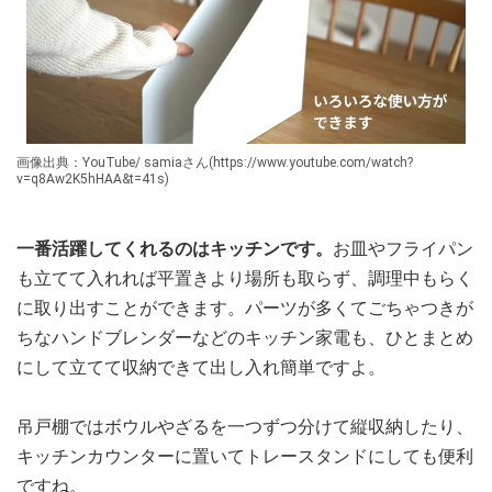
画像出典：YouTube/ samiaさん(https://www.youtube.com/watch?
v=q8Aw2K5hHAA&t=41s)
一番活躍してくれるのはキッチンです。
お皿やフライパン
も立てて入れれば平置きより場所も取らず、調理中もらく
に取り出すことができます。パーツが多くてごちゃつきが
ちなハンドブレンダーなどのキッチン家電も、ひとまとめ
にして立てて収納できて出し入れ簡単ですよ。
吊戸棚ではボウルやざるを一つずつ分けて縦収納したり、
キッチンカウンターに置いてトレースタンドにしても便利
ですね。