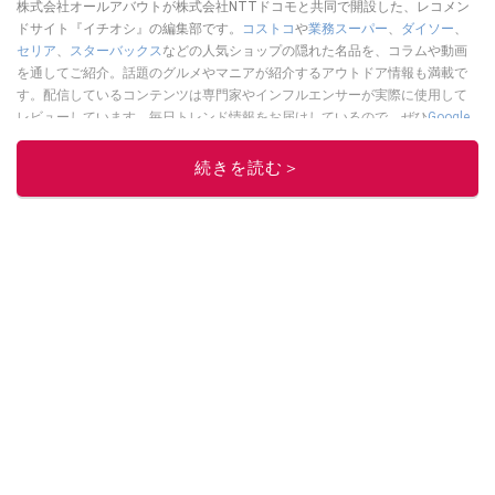
株式会社オールアバウトが株式会社NTTドコモと共同で開設した、レコメン
ドサイト『イチオシ』の編集部です。
コストコ
や
業務スーパー
、
ダイソー
、
セリア
、
スターバックス
などの人気ショップの隠れた名品を、コラムや動画
を通してご紹介。話題のグルメやマニアが紹介するアウトドア情報も満載で
す。配信しているコンテンツは専門家やインフルエンサーが実際に使用して
レビューしています。毎日トレンド情報をお届けしているので、ぜひ
Google
ニュースでフォロー
してください！
続きを読む＞
このイチオシストの他の記事を読む