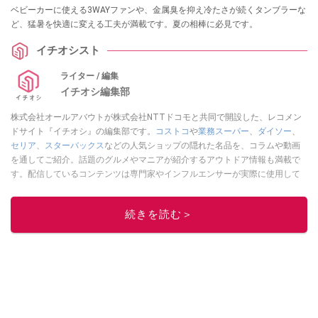
ベビーカーに使える3WAYファンや、金属臭を抑え冷たさが続くタンブラーな
ど、猛暑を快適に変える工夫が満載です。夏の相棒に必見です。
イチオシスト
ライター / 編集
イチオシ編集部
株式会社オールアバウトが株式会社NTTドコモと共同で開設した、レコメン
ドサイト『イチオシ』の編集部です。
コストコ
や
業務スーパー
、
ダイソー
、
セリア
、
スターバックス
などの人気ショップの隠れた名品を、コラムや動画
を通してご紹介。話題のグルメやマニアが紹介するアウトドア情報も満載で
す。配信しているコンテンツは専門家やインフルエンサーが実際に使用して
レビューしています。毎日トレンド情報をお届けしているので、ぜひ
Google
ニュースでフォロー
してください！
続きを読む＞
このイチオシストの他の記事を読む