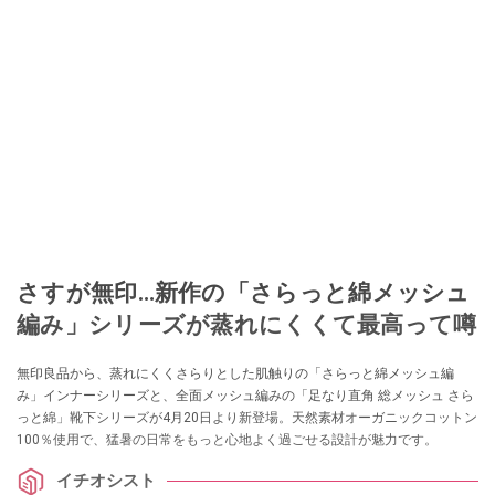
さすが無印…新作の「さらっと綿メッシュ
編み」シリーズが蒸れにくくて最高って噂
無印良品から、蒸れにくくさらりとした肌触りの「さらっと綿メッシュ編
み」インナーシリーズと、全面メッシュ編みの「足なり直角 総メッシュ さら
っと綿」靴下シリーズが4月20日より新登場。天然素材オーガニックコットン
100％使用で、猛暑の日常をもっと心地よく過ごせる設計が魅力です。
イチオシスト