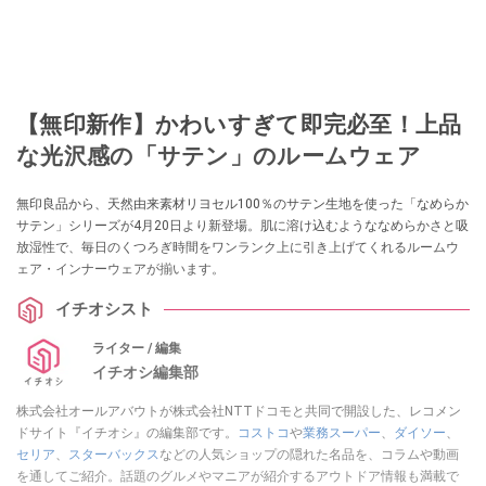
【無印新作】かわいすぎて即完必至！上品
な光沢感の「サテン」のルームウェア
無印良品から、天然由来素材リヨセル100％のサテン生地を使った「なめらか
サテン」シリーズが4月20日より新登場。肌に溶け込むようななめらかさと吸
放湿性で、毎日のくつろぎ時間をワンランク上に引き上げてくれるルームウ
ェア・インナーウェアが揃います。
イチオシスト
ライター / 編集
イチオシ編集部
株式会社オールアバウトが株式会社NTTドコモと共同で開設した、レコメン
ドサイト『イチオシ』の編集部です。
コストコ
や
業務スーパー
、
ダイソー
、
セリア
、
スターバックス
などの人気ショップの隠れた名品を、コラムや動画
を通してご紹介。話題のグルメやマニアが紹介するアウトドア情報も満載で