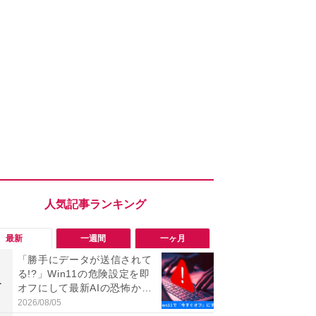
最新
一週間
一ヶ月
「勝手にデータが送信されて
「ヤバい！
る!?」Win11の危険設定を即
った…」と
1
1
オフにして最新AIの恐怖から
【7月30日G
身を守る技
更】内容を
2026/08/05
2026/07/31