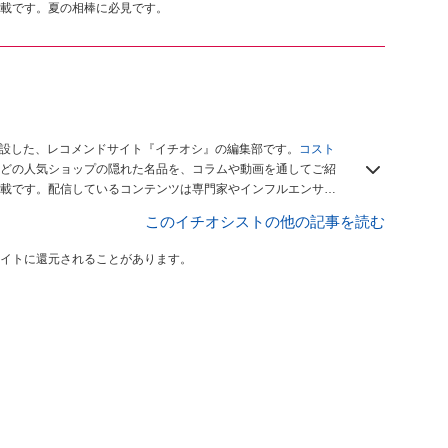
載です。夏の相棒に必見です。
開設した、レコメンドサイト『イチオシ』の編集部です。
コスト
どの人気ショップの隠れた名品を、コラムや動画を通してご紹
載です。配信しているコンテンツは専門家やインフルエンサー
をお届けしているので、ぜひ
Googleニュースでフォロー
してく
このイチオシストの他の記事を読む
イトに還元されることがあります。