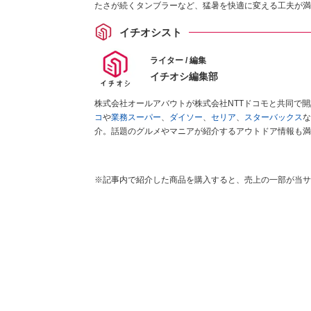
たさが続くタンブラーなど、猛暑を快適に変える工夫が満
イチオシスト
ライター / 編集
イチオシ編集部
株式会社オールアバウトが株式会社NTTドコモと共同で
コ
や
業務スーパー
、
ダイソー
、
セリア
、
スターバックス
な
介。話題のグルメやマニアが紹介するアウトドア情報も満
が実際に使用してレビューしています。毎日トレンド情報
ださい！
※記事内で紹介した商品を購入すると、売上の一部が当サ