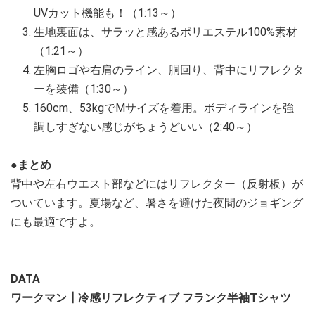
UVカット機能も！（1:13～）
生地裏面は、サラッと感あるポリエステル100%素材
（1:21～）
左胸ロゴや右肩のライン、胴回り、背中にリフレクタ
ーを装備（1:30～）
160cm、53kgでMサイズを着用。ボディラインを強
調しすぎない感じがちょうどいい（2:40～）
●まとめ
背中や左右ウエスト部などにはリフレクター（反射板）が
ついています。夏場など、暑さを避けた夜間のジョギング
にも最適ですよ。
DATA
ワークマン┃冷感リフレクティブ フランク半袖Tシャツ