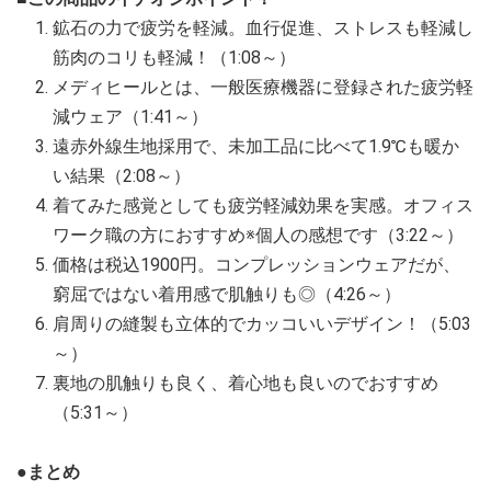
鉱石の力で疲労を軽減。血行促進、ストレスも軽減し
筋肉のコリも軽減！（1:08～）
メディヒールとは、一般医療機器に登録された疲労軽
減ウェア（1:41～）
遠赤外線生地採用で、未加工品に比べて1.9℃も暖か
い結果（2:08～）
着てみた感覚としても疲労軽減効果を実感。オフィス
ワーク職の方におすすめ※個人の感想です（3:22～）
価格は税込1900円。コンプレッションウェアだが、
窮屈ではない着用感で肌触りも◎（4:26～）
肩周りの縫製も立体的でカッコいいデザイン！（5:03
～）
裏地の肌触りも良く、着心地も良いのでおすすめ
（5:31～）
●まとめ