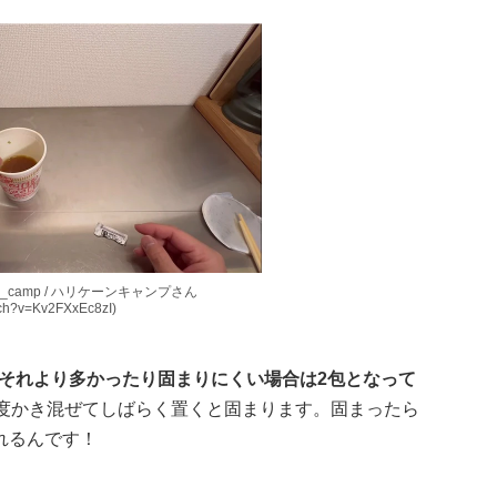
ane_camp / ハリケーンキャンプさん
tch?v=Kv2FXxEc8zI)
包・それより多かったり固まりにくい場合は2包となって
程度かき混ぜてしばらく置くと固まります。固まったら
れるんです！