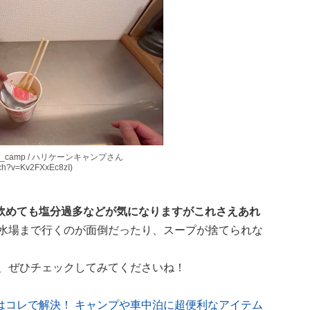
ane_camp / ハリケーンキャンプさん
tch?v=Kv2FXxEc8zI)
飲めても塩分過多などが気になりますがこれさえあれ
水場まで行くのが面倒だったり、スープが捨てられな
」、ぜひチェックしてみてくださいね！
はコレで解決！ キャンプや車中泊に超便利なアイテム