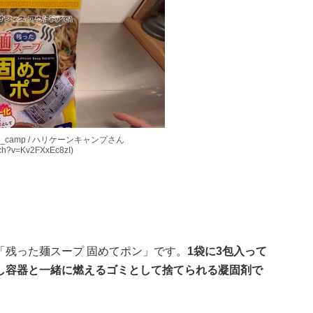
ane_camp / ハリケーンキャンプさん
tch?v=Kv2FXxEc8zI)
「残った麺スープ 固めてポン」です。
1袋に3包入って
し容器と一緒に燃えるゴミとして捨てられる凝固剤で