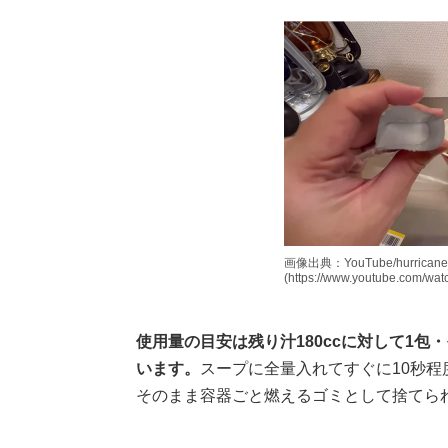
画像出典：YouTube/hurric
(https://www.youtube.com/wa
使用量の目安は残り汁180ccに対して1
います。
スープに全量入れてすぐに10秒
そのまま容器ごと燃えるゴミとして捨てら