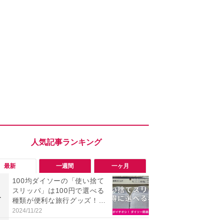
最新
一週間
一ヶ月
100均ダイソーの「使い捨て
「旅行気分
スリッパ」は100円で選べる
食べ比べし
1
1
種類が便利な旅行グッズ！セ
3つのご当地
リアとアマゾンとも比較
新発売
2024/11/22
2026/08/02