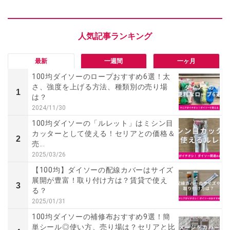
最新
一週間
一ヶ月
100均ダイソーのロープおすすめ6選！太
さ、強度を上げる方法、種類別の売り場
1
は？
2024/11/30
100均ダイソーの「ルレット」はミシン目
カッターとして使える！セリアとの価格＆
2
売...
2025/03/26
【100均】ダイソーの配線カバーはサイズ
展開が豊富！取り付け方は？賃貸で使え
3
る？
2025/01/31
100均ダイソーの補修布おすすめ9選！簡
単シール◎使い方、売り場は？セリアと比