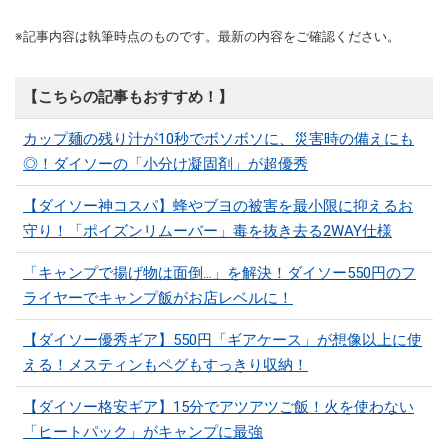
※記事内容は執筆時点のものです。最新の内容をご確認ください。
【こちらの記事もおすすめ！】
カップ麺の残り汁が10秒でボソボソに、災害時の備えにも
◎！ダイソーの「小分け凝固剤」が超優秀
【ダイソー神コスパ】蜂やブヨの被害を最小限に抑えるお
守り！「ポイズンリムーバー」毒を抜き去る2WAY仕様
「キャンプで揚げ物は面倒…」を解決！ダイソー550円のフ
ライヤーでキャンプ飯がお店レベルに！
【ダイソー優秀ギア】550円「ギアケース」が想像以上に使
える！メスティンもペグもすっきり収納！
【ダイソー格安ギア】15分でアツアツご飯！火を使わない
「ヒートパック」がキャンプに最強