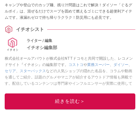
キャンプや登山でのカップ麺、残り汁問題はこれで解決！ダイソー「ぐるグ
ルポイ」は、混ぜるだけでスープを固めて燃えるゴミにできる超便利アイテ
ムです。液漏れゼロで持ち帰りラクラク！防災用にも必見です。
イチオシスト
ライター / 編集
イチオシ編集部
株式会社オールアバウトが株式会社NTTドコモと共同で開設した、レコメン
ドサイト『イチオシ』の編集部です。
コストコ
や
業務スーパー
、
ダイソー
、
セリア
、
スターバックス
などの人気ショップの隠れた名品を、コラムや動画
を通してご紹介。話題のグルメやマニアが紹介するアウトドア情報も満載で
す。配信しているコンテンツは専門家やインフルエンサーが実際に使用して
レビューしています。毎日トレンド情報をお届けしているので、ぜひ
Google
ニュースでフォロー
してください！
続きを読む＞
このイチオシストの他の記事を読む