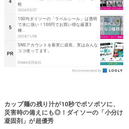
4
較
2024/03/27
100均ダイソーの「ラベルシール」は透明
で水に強い！100円でお買い得な厳選3
5
種...
2024/11/08
SNSアカウントを着実に成長。実はみんな
ココ使ってます。
PR
Dreaw合同会社
Recommended by
カップ麺の残り汁が10秒でボソボソに、
災害時の備えにも◎！ダイソーの「小分け
凝固剤」が超優秀