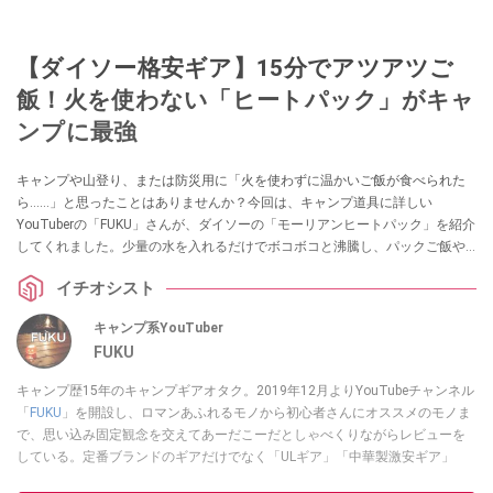
【ダイソー格安ギア】15分でアツアツご
飯！火を使わない「ヒートパック」がキャ
ンプに最強
キャンプや山登り、または防災用に「火を使わずに温かいご飯が食べられた
ら……」と思ったことはありませんか？今回は、キャンプ道具に詳しい
YouTuberの「FUKU」さんが、ダイソーの「モーリアンヒートパック」を紹介
してくれました。少量の水を入れるだけでボコボコと沸騰し、パックご飯や
レトルト食品を温められる画期的なアイテムです。アウトドアや防災の備え
イチオシスト
を見直したい方は必見です！
キャンプ系YouTuber
FUKU
キャンプ歴15年のキャンプギアオタク。2019年12月よりYouTubeチャンネル
「
FUKU
」を開設し、ロマンあふれるモノから初心者さんにオススメのモノま
で、思い込み固定観念を交えてあーだこーだとしゃべくりながらレビューを
している。定番ブランドのギアだけでなく「ULギア」「中華製激安ギア」
「100均キャンプギア」など様々なジャンルを取り上げている。