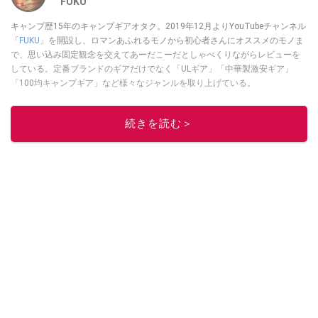
FUKU
キャンプ歴15年のキャンプギアオタク。2019年12月よりYouTubeチャンネル
「
FUKU
」を開設し、ロマンあふれるモノから初心者さんにオススメのモノま
で、思い込み固定観念を交えてあーだこーだとしゃべくりながらレビューを
している。定番ブランドのギアだけでなく「ULギア」「中華製激安ギア」
「100均キャンプギア」など様々なジャンルを取り上げている。
このイチオシストの他の記事を読む
続きを読む＞