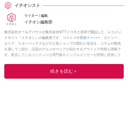
イチオシスト
ライター / 編集
イチオシ編集部
株式会社オールアバウトが株式会社NTTドコモと共同で開設した、レコメン
ドサイト『イチオシ』の編集部です。
コストコ
や
業務スーパー
、
ダイソー
、
セリア
、
スターバックス
などの人気ショップの隠れた名品を、コラムや動画
を通してご紹介。話題のグルメやマニアが紹介するアウトドア情報も満載で
す。配信しているコンテンツは専門家やインフルエンサーが実際に使用して
レビューしています。毎日トレンド情報をお届けしているので、ぜひ
Google
ニュースでフォロー
してください！
続きを読む＞
このイチオシストの他の記事を読む