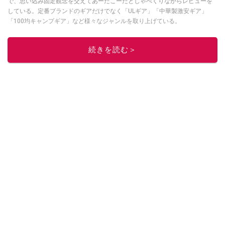
で、思い込み固定観念を交えてあーだこーだとしゃべくりながらレビューを
している。定番ブランドのギアだけでなく「ULギア」「中華製激安ギア」
「100均キャンプギア」など様々なジャンルを取り上げている。
このイチオシストの他の記事を読む
続きを読む＞