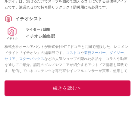
ルポイ」は、混ぜるだけでスープを固めて燃えるゴミにできる超便利アイテ
ムです。液漏れゼロで持ち帰りラクラク！防災用にも必見です。
イチオシスト
ライター / 編集
イチオシ編集部
株式会社オールアバウトが株式会社NTTドコモと共同で開設した、レコメン
ドサイト『イチオシ』の編集部です。
コストコ
や
業務スーパー
、
ダイソー
、
セリア
、
スターバックス
などの人気ショップの隠れた名品を、コラムや動画
を通してご紹介。話題のグルメやマニアが紹介するアウトドア情報も満載で
す。配信しているコンテンツは専門家やインフルエンサーが実際に使用して
レビューしています。毎日トレンド情報をお届けしているので、ぜひ
Google
ニュースでフォロー
してください！
続きを読む＞
このイチオシストの他の記事を読む