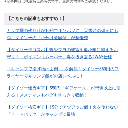
※記事内容は執筆時点のものです。最新の内容をご確認ください。
【こちらの記事もおすすめ！】
カップ麺の残り汁が10秒でボソボソに、災害時の備えにも
◎！ダイソーの「小分け凝固剤」が超優秀
【ダイソー神コスパ】蜂やブヨの被害を最小限に抑えるお
守り！「ポイズンリムーバー」毒を抜き去る2WAY仕様
「キャンプで揚げ物は面倒…」を解決！ダイソー550円のフ
ライヤーでキャンプ飯がお店レベルに！
【ダイソー優秀ギア】550円「ギアケース」が想像以上に使
える！メスティンもペグもすっきり収納！
【ダイソー格安ギア】15分でアツアツご飯！火を使わない
「ヒートパック」がキャンプに最強