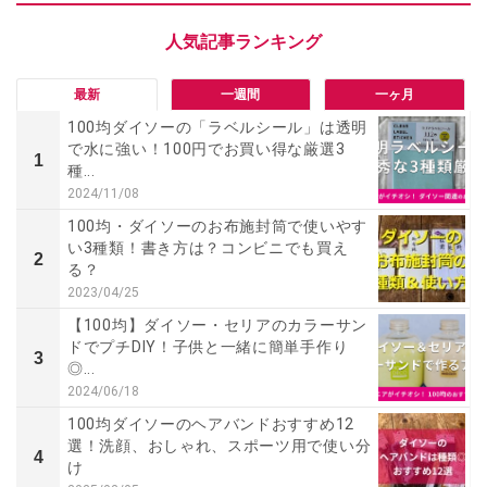
最新
一週間
一ヶ月
100均ダイソーの「ラベルシール」は透明
で水に強い！100円でお買い得な厳選3
1
種...
2024/11/08
100均・ダイソーのお布施封筒で使いやす
い3種類！書き方は？コンビニでも買え
2
る？
2023/04/25
【100均】ダイソー・セリアのカラーサン
ドでプチDIY！子供と一緒に簡単手作り
3
◎...
2024/06/18
100均ダイソーのヘアバンドおすすめ12
選！洗顔、おしゃれ、スポーツ用で使い分
4
け