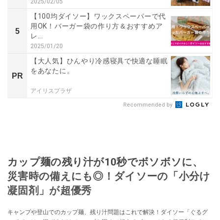
2025/02/05
【100均ダイソー】ワックスペーパーで代
用OK！バーガー袋の作り方＆おすすめア
5
レ...
2025/01/20
【大人気】ひんやり冷感寝具で快適な睡眠
をあなたに。
PR
アイリスプラザ
Recommended by
カップ麺の残り汁が10秒でボソボソに、
災害時の備えにも◎！ダイソーの「小分け
凝固剤」が超優秀
キャンプや登山でのカップ麺、残り汁問題はこれで解決！ダイソー「ぐるグ