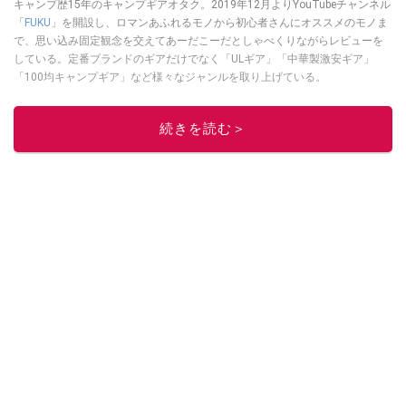
キャンプ歴15年のキャンプギアオタク。2019年12月よりYouTubeチャンネル
「
FUKU
」を開設し、ロマンあふれるモノから初心者さんにオススメのモノま
で、思い込み固定観念を交えてあーだこーだとしゃべくりながらレビューを
している。定番ブランドのギアだけでなく「ULギア」「中華製激安ギア」
「100均キャンプギア」など様々なジャンルを取り上げている。
このイチオシストの他の記事を読む
続きを読む＞