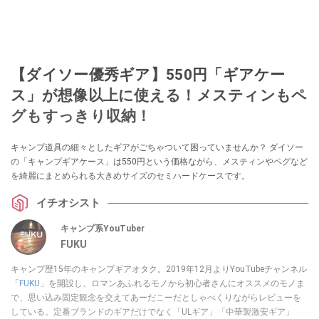
【ダイソー優秀ギア】550円「ギアケー
ス」が想像以上に使える！メスティンもペ
グもすっきり収納！
キャンプ道具の細々としたギアがごちゃついて困っていませんか？ ダイソー
の「キャンプギアケース」は550円という価格ながら、メスティンやペグなど
を綺麗にまとめられる大きめサイズのセミハードケースです。
イチオシスト
キャンプ系YouTuber
FUKU
キャンプ歴15年のキャンプギアオタク。2019年12月よりYouTubeチャンネル
「
FUKU
」を開設し、ロマンあふれるモノから初心者さんにオススメのモノま
で、思い込み固定観念を交えてあーだこーだとしゃべくりながらレビューを
している。定番ブランドのギアだけでなく「ULギア」「中華製激安ギア」