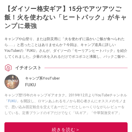
【ダイソー格安ギア】15分でアツアツご
飯！火を使わない「ヒートパック」がキャ
ンプに最強
キャンプや山登り、または防災用に「火を使わずに温かいご飯が食べられた
ら……」と思ったことはありませんか？今回は、キャンプ道具に詳しい
YouTuberの「FUKU」さんが、ダイソーの「モーリアンヒートパック」を紹介
してくれました。少量の水を入れるだけでボコボコと沸騰し、パックご飯や
レトルト食品を温められる画期的なアイテムです。アウトドアや防災の備え
イチオシスト
を見直したい方は必見です！
キャンプ系YouTuber
FUKU
キャンプ歴15年のキャンプギアオタク。2019年12月よりYouTubeチャンネル
「
FUKU
」を開設し、ロマンあふれるモノから初心者さんにオススメのモノま
で、思い込み固定観念を交えてあーだこーだとしゃべくりながらレビューを
している。定番ブランドのギアだけでなく「ULギア」「中華製激安ギア」
「100均キャンプギア」など様々なジャンルを取り上げている。
このイチオシストの他の記事を読む
続きを読む＞