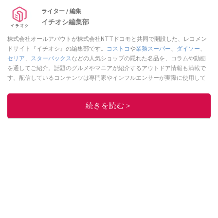
ライター / 編集
イチオシ編集部
株式会社オールアバウトが株式会社NTTドコモと共同で開設した、レコメン
ドサイト『イチオシ』の編集部です。
コストコ
や
業務スーパー
、
ダイソー
、
セリア
、
スターバックス
などの人気ショップの隠れた名品を、コラムや動画
を通してご紹介。話題のグルメやマニアが紹介するアウトドア情報も満載で
す。配信しているコンテンツは専門家やインフルエンサーが実際に使用して
レビューしています。毎日トレンド情報をお届けしているので、ぜひ
Google
ニュースでフォロー
してください！
続きを読む＞
このイチオシストの他の記事を読む