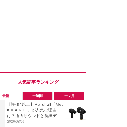
最新
一週間
一ヶ月
【評価4以上】Marshall「Mot
「知らない
if II A.N.C.」が人気の理由
い？怪しすぎ
1
1
は？迫力サウンドと洗練デザ
NEアカウン
インがイチオシ
トアウトす
2026/08/06
2026/08/03