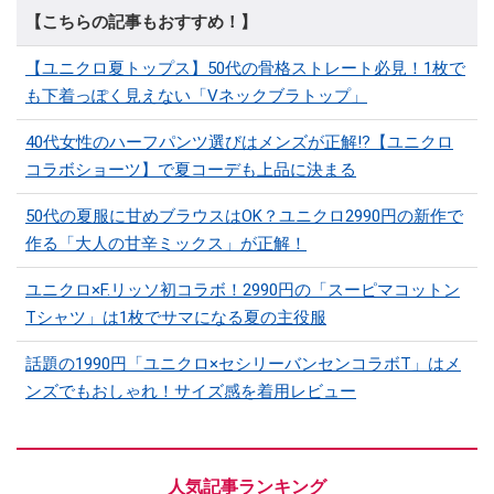
【こちらの記事もおすすめ！】
【ユニクロ夏トップス】50代の骨格ストレート必見！1枚で
も下着っぽく見えない「Vネックブラトップ」
40代女性のハーフパンツ選びはメンズが正解!?【ユニクロ
コラボショーツ】で夏コーデも上品に決まる
50代の夏服に甘めブラウスはOK？ユニクロ2990円の新作で
作る「大人の甘辛ミックス」が正解！
ユニクロ×F.リッソ初コラボ！2990円の「スーピマコットン
Tシャツ」は1枚でサマになる夏の主役服
話題の1990円「ユニクロ×セシリーバンセンコラボT」はメ
ンズでもおしゃれ！サイズ感を着用レビュー