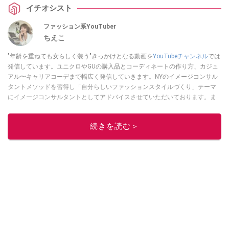
イチオシスト
ファッション系YouTuber
ちえこ
"年齢を重ねても女らしく装う"きっかけとなる動画を
YouTubeチャンネル
では
発信しています。ユニクロやGUの購入品とコーディネートの作り方、カジュ
アル〜キャリアコーデまで幅広く発信していきます。NYのイメージコンサル
タントメソッドを習得し「自分らしいファッションスタイルづくり」テーマ
にイメージコンサルタントとしてアドバイスさせていただいております。ま
た、自身のキャリアコーデでもそのメソッドを活用し、経験とスキルを日々
積み上げ続けている外資系企業のコンサルタント（25年以上のキャリア）か
続きを読む＞
つ２児の母です。
このイチオシストの他の記事を読む