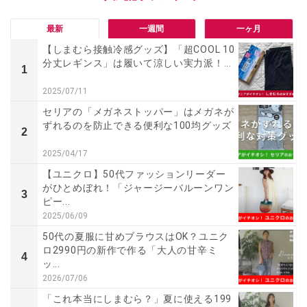
最新
一週間
一ヶ月
【しまむら接触冷感グッズ】「超COOL 10
分丈レギンス」は履いて涼しい実力派！...
1
2025/07/11
セリアの「メガネストッパー」はメガネが
ずれるのを防止できる便利な100均グッズ
2
2025/04/17
【ユニクロ】50代ファッションリーダー
がひとめぼれ！「ジャージーバルーンワン
3
ピー...
2025/06/09
50代の夏服に甘めブラウスはOK？ユニク
ロ2990円の新作で作る「大人の甘辛ミ
4
ッ...
2026/07/06
「これ本当にしまむら？」夏に使える199