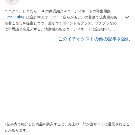
ユニクロ、しまむら、GUの商品紹介＆コーディネートの再生回数
（
YouTube
）は合計30万オーバー！自らがモデルの着画で現実感のあ
る着こなしを提案しつつ、差がつくポイントもプラス。プチプラなの
に不思議と高見えする、清潔感のあるコーディネートに定評あり。
「子育てに追われるママさんにもオシャレをあきめないでほしい！」
このイチオシストの他の記事を読む
とアクセサリーショップ「
レスブリス
」を立ち上げ、ショップオーナ
ー＆ジュエリーデザイナーとしても活躍中。
※記事内で紹介した商品を購入すると、売上の一部が当サイトに還元されるこ
とがあります。