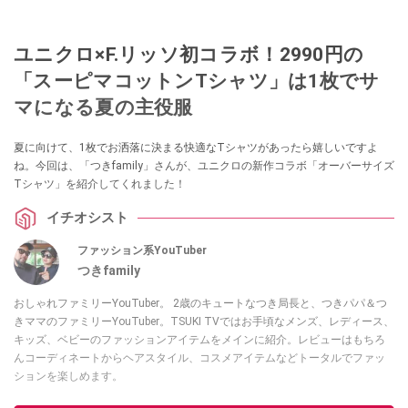
ユニクロ×F.リッソ初コラボ！2990円の
「スーピマコットンTシャツ」は1枚でサ
マになる夏の主役服
夏に向けて、1枚でお洒落に決まる快適なTシャツがあったら嬉しいですよ
ね。今回は、「つきfamily」さんが、ユニクロの新作コラボ「オーバーサイズ
Tシャツ」を紹介してくれました！
イチオシスト
ファッション系YouTuber
つきfamily
おしゃれファミリーYouTuber。 2歳のキュートなつき局長と、つきパパ＆つ
きママのファミリーYouTuber。TSUKI TVではお手頃なメンズ、レディース、
キッズ、ベビーのファッションアイテムをメインに紹介。レビューはもちろ
んコーディネートからヘアスタイル、コスメアイテムなどトータルでファッ
ションを楽しめます。
このイチオシストの他の記事を読む