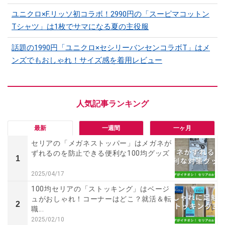
ユニクロ×F.リッソ初コラボ！2990円の「スーピマコットン
Tシャツ」は1枚でサマになる夏の主役服
話題の1990円「ユニクロ×セシリーバンセンコラボT」はメ
ンズでもおしゃれ！サイズ感を着用レビュー
最新
一週間
一ヶ月
セリアの「メガネストッパー」はメガネが
ずれるのを防止できる便利な100均グッズ
1
2025/04/17
100均セリアの「ストッキング」はベージ
ュがおしゃれ！コーナーはどこ？就活＆転
2
職...
2025/02/10