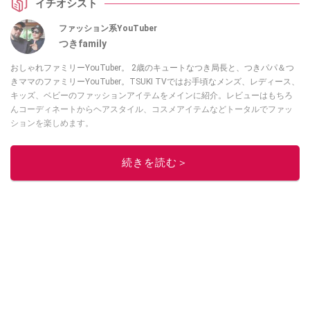
イチオシスト
ファッション系YouTuber
つきfamily
おしゃれファミリーYouTuber。 2歳のキュートなつき局長と、つきパパ＆つ
きママのファミリーYouTuber。TSUKI TVではお手頃なメンズ、レディース、
キッズ、ベビーのファッションアイテムをメインに紹介。レビューはもちろ
んコーディネートからヘアスタイル、コスメアイテムなどトータルでファッ
ションを楽しめます。
このイチオシストの他の記事を読む
続きを読む＞