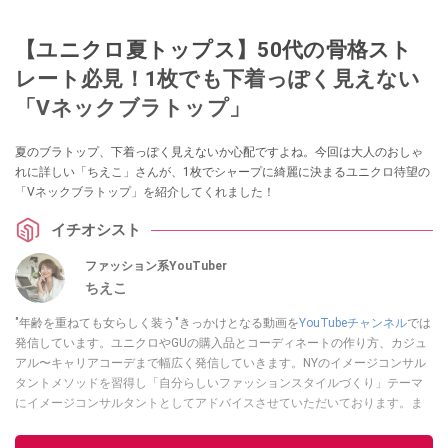
【ユニクロ夏トップス】50代の骨格スト
レート必見！1枚でも下着っぽく見えない
「Vネックブラトップ」
夏のブラトップ、下着っぽく見えないか心配ですよね。今回は大人のおしゃ
れに詳しい「ちえこ」さんが、1枚でシャープに綺麗に決まるユニクロ待望の
「Vネックブラトップ」を紹介してくれました！
イチオシスト
ファッション系YouTuber
ちえこ
"年齢を重ねても女らしく装う"きっかけとなる動画を
YouTubeチャンネル
では
発信しています。ユニクロやGUの購入品とコーディネートの作り方、カジュ
アル〜キャリアコーデまで幅広く発信していきます。NYのイメージコンサル
タントメソッドを習得し「自分らしいファッションスタイルづくり」テーマ
にイメージコンサルタントとしてアドバイスさせていただいております。ま
た、自身のキャリアコーデでもそのメソッドを活用し、経験とスキルを日々
積み上げ続けている外資系企業のコンサルタント（25年以上のキャリア）か