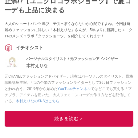
正解!?【ユニクロコラボショーツ】で夏コ
ーデも上品に決まる
大人のショートパンツ選び、子供っぽくならないか心配ですよね。今回は綺
麗めファッションに詳しい「木村えりな」さんが、5年ぶりに新調したユニク
ロのメンズコラボ「タックショーツ」を紹介してくれます！
イチオシスト
パーソナルスタイリスト / 元ファッションアドバイザー
木村えりな
元CHANELファッションアドバイザー。現在はパーソナルスタイリスト、骨格
診断講座主宰、4つの企業のファッションライターとして365日ファッション
と触れ合う。2019年から始めた
YouTubeチャンネル
ではどこでも買える「プ
チプラ」アイテムを用いた、大人フェミニンコーデの作り方などを配信して
いる。
木村えりなのSNSはこちら
このイチオシストの他の記事を読む
続きを読む＞