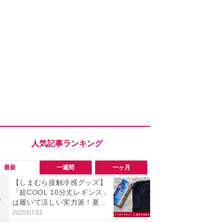
最新
一週間
一ヶ月
【しまむら接触冷感グッズ】
【評価4以上
「超COOL 10分丈レギンス」
「MOMENTUM
1
1
は履いて涼しい実力派！夏に
が人気の理
使ってみたレビュー
音質とノイ
2025/07/11
2026/08/02