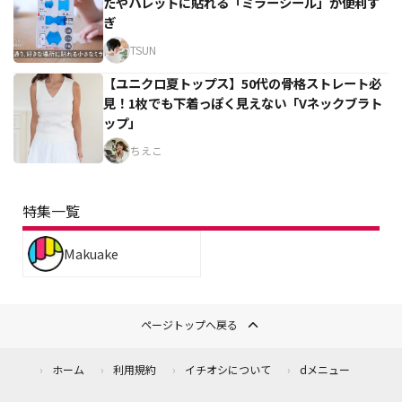
たやパレットに貼れる「ミラーシール」が便利す
ぎ
TSUN
【ユニクロ夏トップス】50代の骨格ストレート必
見！1枚でも下着っぽく見えない「Vネックブラト
ップ」
ちえこ
特集一覧
Makuake
ページトップへ戻る
ホーム
利用規約
イチオシについて
dメニュー