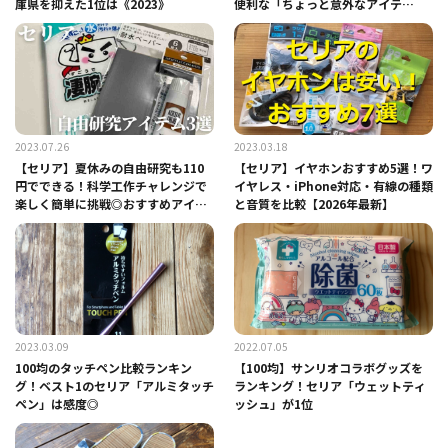
庫県を抑えた1位は《2023》
便利な「ちょっと意外なアイテ
ム」！
2023.07.26
2023.03.18
【セリア】夏休みの自由研究も110
【セリア】イヤホンおすすめ5選！ワ
円でできる！科学工作チャレンジで
イヤレス・iPhone対応・有線の種類
楽しく簡単に挑戦◎おすすめアイテ
と音質を比較【2026年最新】
ム3選
2023.03.09
2022.07.05
100均のタッチペン比較ランキン
【100均】サンリオコラボグッズを
グ！ベスト1のセリア「アルミタッチ
ランキング！セリア「ウェットティ
ペン」は感度◎
ッシュ」が1位