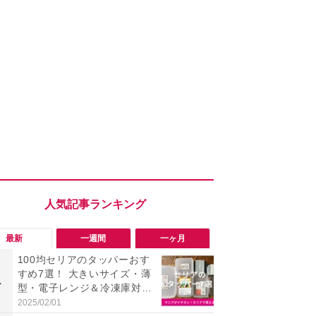
最新
一週間
一ヶ月
100均セリアのタッパーおす
「旅行気分
すめ7選！ 大きいサイズ・薄
食べ比べし
1
1
型・電子レンジ＆冷凍庫対
3つのご当地
応・洗いやすいタイプなど種
新発売
2025/02/01
2026/08/02