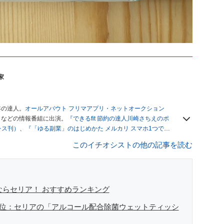
家
年の達人。
オールアバウト フリマアプリ・ネットオークション
」
などの情報番組に出演。
『できるfit 節約の達人川崎さちえのポ
レス刊）
、
『「ゆる副業」のはじめかた メルカリ スマホ1つでス
ブログは
「川崎さちえのごちゃまぜ日記」
。
このイチオシストの他の記事を読む
辞める。翌月からの給料が０円になり、家にいながら、しかも空
引の仕方がわからずに、まずは落札者として参加。その後、出
がほぼなくなってからは、仕入れを経験。ネットオークション
フリマアプリは生活のインフラになる」という考えを持つ。ま
リマアプリが家計の救世主になりえると考え、業者とは違う視
ならセリア！ おすすめランキング
め1位：セリアの「アルコール配合除菌ウェットティッシ