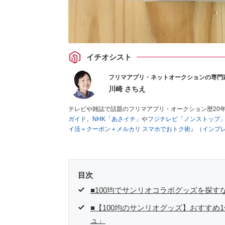
イチオシスト
フリマアプリ・ネットオークションの専門
川崎 さちえ
テレビや雑誌で話題のフリマアプリ・オークション歴20
ガイド
。
NHK「あさイチ」
や
フジテレビ「ノンストップ
イ活＋クーポン＋メルカリ スマホでおトク術』（インプ
キマ時間に効率的に稼ぐ！』（翔泳社刊）
ほか著書多数。
■経歴：2003年、夫が子育てをするために、突然会社を
いた時間でできるオークションに目をつける。しかし、取
品者側にまわり、家の中の物を出品しまくる。出品する物
目次
を生活の一部に取り入れるべく、「ネットオークションや
た消費税増税の社会においては、ネットオークションやフ
■100均でサンリオコラボグッズを探す
点でユーザーとして参加中。
■【100均のサンリオグッズ】おすす
ュ」