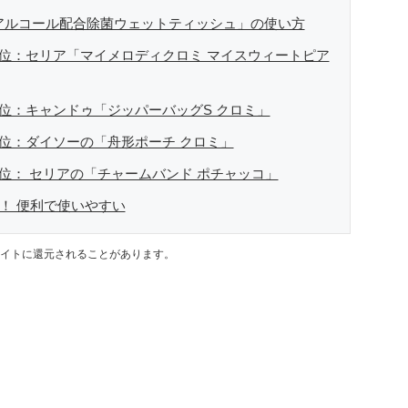
「アルコール配合除菌ウェットティッシュ」の使い方
2位：セリア「マイメロディクロミ マイスウィートピア
3位：キャンドゥ「ジッパーバッグS クロミ」
4位：ダイソーの「舟形ポーチ クロミ」
5位： セリアの「チャームバンド ポチャッコ」
円！ 便利で使いやすい
イトに還元されることがあります。