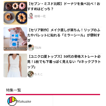
【セブン・ミスド比較】ドーナツを食べ比べ！お
すすめはどっち？
相場一花
【セリア新作】メイク直しが楽ちん！リップのふ
たやパレットに貼れる「ミラーシール」が便利す
ぎ
TSUN
【ユニクロ夏トップス】50代の骨格ストレート必
見！1枚でも下着っぽく見えない「Vネックブラト
ップ」
ちえこ
特集一覧
Makuake