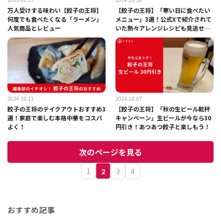
万人受けする味わい【餃子の王将】
【餃子の王将】「寒い日に食べたい
何度でも食べたくなる「ラーメン」
メニュー」3選！公式Xで紹介されて
人気商品とレビュー
いた熱々アレンジレシピも見逃せな
い～！
2024.10.11
2024.10.07
餃子の王将のテイクアウトおすすめ3
【餃子の王将】「秋の生ビール乾杯
選！家庭で楽しむ本格中華をコスパ
キャンペーン」生ビールが今なら30
よく！
円引き！あつあつ餃子と楽しもう！
次のページを見る
1
2
3
4
おすすめ記事