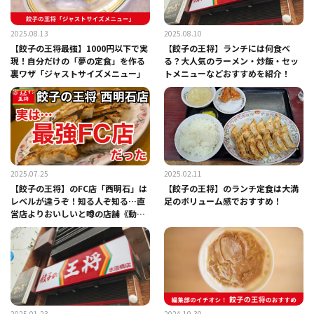
2025.08.13
2025.08.10
【餃子の王将最強】1000円以下で実
【餃子の王将】ランチには何食べ
現！自分だけの「夢の定食」を作る
る？大人気のラーメン・炒飯・セッ
裏ワザ「ジャストサイズメニュー」
トメニューなどおすすめを紹介！
2025.07.25
2025.02.11
【餃子の王将】のFC店「西明石」は
【餃子の王将】のランチ定食は大満
レベルが違うぞ！知る人ぞ知る…直
足のボリューム感でおすすめ！
営店よりおいしいと噂の店舗《動
画》
2025.01.23
2024.10.30