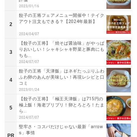
2023/01/16
餃子の王将フェアメニュー開催中！テイク
アウト注文もできる？【2024年最新】
2
2024/04/07
【餃子の王将】「焼そば醤油味」がやっぱ
りおいしい！シャキシャキ野菜と豚肉にも
3
ちも...
2024/07/07
餃子の王将「天津飯」はネギたっぷりふわ
ふわ卵のあんが美味しい！再現レシピと口
4
コミ
2023/01/24
【餃子の王将】「極王天津飯」は715円の
極上飯！海老プリプリ！卵とろとろ！たま
5
ら...
2024/07/07
堅牢さ・コスパだけじゃない最新「arrow
s」事情
PR