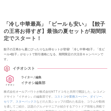
「冷し中華最高」「ビールも安い」【餃子
の王将お得すぎ】最強の夏セットが期間限
定でスタート！
餃子の王将から夏にぴったりなお得セットが登場! 「冷し中華×餃子」「生ビ
ール×餃子」がセットで割引価格になる、期間限定の大注目キャンペーンで
す。
イチオシスト
ライター / 編集
イチオシ編集部
株式会社オールアバウトが株式会社NTTドコモと共同で開設した、レコメン
ドサイト『イチオシ』の編集部です。
コストコ
や
業務スーパー
、
ダイソー
、
セリア
、
スターバックス
などの人気ショップの隠れた名品を、コラムや動画
を通してご紹介。話題のグルメやマニアが紹介するアウトドア情報も満載で