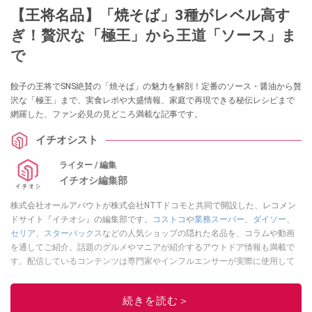
【王将名品】「焼そば」3種がレベル高す
ぎ！贅沢な「極王」から王道「ソース」ま
で
餃子の王将でSNS絶賛の「焼そば」の魅力を解剖！定番のソース・醤油から贅
沢な「極王」まで、実食レポや大盛情報、家庭で再現できる秘伝レシピまで
網羅した、ファン必見の見どころ満載な記事です。
イチオシスト
ライター / 編集
イチオシ編集部
株式会社オールアバウトが株式会社NTTドコモと共同で開設した、レコメン
ドサイト『イチオシ』の編集部です。
コストコ
や
業務スーパー
、
ダイソー
、
セリア
、
スターバックス
などの人気ショップの隠れた名品を、コラムや動画
を通してご紹介。話題のグルメやマニアが紹介するアウトドア情報も満載で
す。配信しているコンテンツは専門家やインフルエンサーが実際に使用して
レビューしています。毎日トレンド情報をお届けしているので、ぜひ
Google
ニュースでフォロー
してください！
続きを読む＞
このイチオシストの他の記事を読む