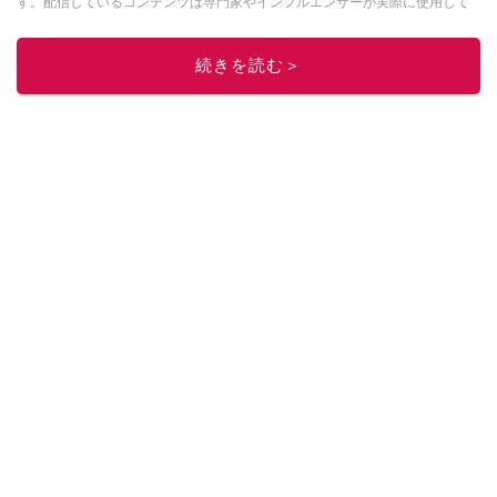
す。配信しているコンテンツは専門家やインフルエンサーが実際に使用して
レビューしています。毎日トレンド情報をお届けしているので、ぜひ
Google
ニュースでフォロー
してください！
続きを読む＞
このイチオシストの他の記事を読む