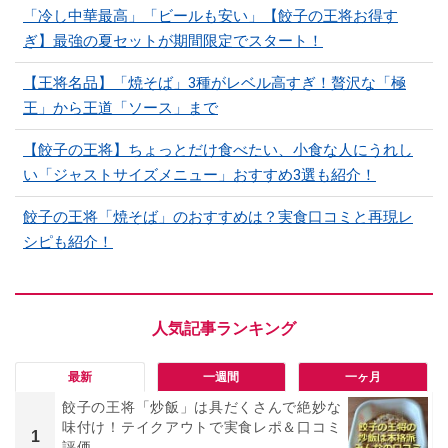
「冷し中華最高」「ビールも安い」【餃子の王将お得す
ぎ】最強の夏セットが期間限定でスタート！
【王将名品】「焼そば」3種がレベル高すぎ！贅沢な「極
王」から王道「ソース」まで
【餃子の王将】ちょっとだけ食べたい、小食な人にうれし
い「ジャストサイズメニュー」おすすめ3選も紹介！
餃子の王将「焼そば」のおすすめは？実食口コミと再現レ
シピも紹介！
最新
一週間
一ヶ月
餃子の王将「炒飯」は具だくさんで絶妙な
味付け！テイクアウトで実食レポ＆口コミ
1
評価