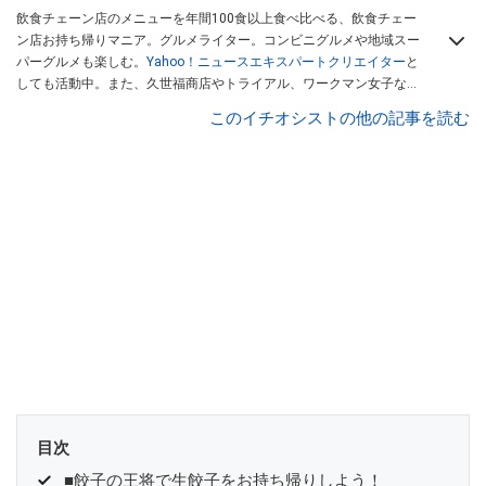
飲食チェーン店のメニューを年間100食以上食べ比べる、飲食チェー
ン店お持ち帰りマニア。グルメライター。コンビニグルメや地域スー
パーグルメも楽しむ。
Yahoo！ニュースエキスパートクリエイター
と
しても活動中。また、久世福商店やトライアル、ワークマン女子など
話題のショップにも足を運ぶ。晋遊舎「LDK」や
「360LiFE」
、
このイチオシストの他の記事を読む
KADOKAWA
「レタスクラブ」
、集英社「週刊プレイボーイ」、宝島
社「おいしい！ シャトレーゼBOOK」などでグルメライター、食の専
門家として出演実績あり。
目次
■餃子の王将で生餃子をお持ち帰りしよう！