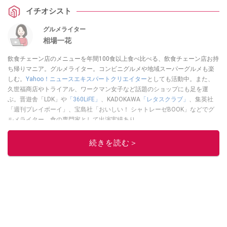
イチオシスト
グルメライター
相場一花
飲食チェーン店のメニューを年間100食以上食べ比べる、飲食チェーン店お持
ち帰りマニア。グルメライター。コンビニグルメや地域スーパーグルメも楽
しむ。
Yahoo！ニュースエキスパートクリエイター
としても活動中。また、
久世福商店やトライアル、ワークマン女子など話題のショップにも足を運
ぶ。晋遊舎「LDK」や
「360LiFE」
、KADOKAWA
「レタスクラブ」
、集英社
「週刊プレイボーイ」、宝島社「おいしい！ シャトレーゼBOOK」などでグ
ルメライター、食の専門家として出演実績あり。
このイチオシストの他の記事を読む
続きを読む＞