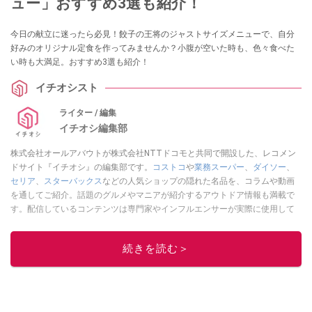
ュー」おすすめ3選も紹介！
今日の献立に迷ったら必見！餃子の王将のジャストサイズメニューで、自分
好みのオリジナル定食を作ってみませんか？小腹が空いた時も、色々食べた
い時も大満足。おすすめ3選も紹介！
イチオシスト
ライター / 編集
イチオシ編集部
株式会社オールアバウトが株式会社NTTドコモと共同で開設した、レコメン
ドサイト『イチオシ』の編集部です。
コストコ
や
業務スーパー
、
ダイソー
、
セリア
、
スターバックス
などの人気ショップの隠れた名品を、コラムや動画
を通してご紹介。話題のグルメやマニアが紹介するアウトドア情報も満載で
す。配信しているコンテンツは専門家やインフルエンサーが実際に使用して
レビューしています。毎日トレンド情報をお届けしているので、ぜひ
Google
ニュースでフォロー
してください！
続きを読む＞
このイチオシストの他の記事を読む