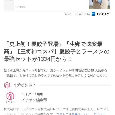
arrows
Recommended by
「史上初！夏餃子登場」「生卵で味変最
高」【王将神コスパ】夏餃子とラーメンの
最強セットが1334円から！
餃子の王将からスッキリ旨辛な「夏ラーメン」が期間限定で登場! 大葉香る
「夏餃子」とお得に楽しめるおすすめセットの魅力を詳しくご紹介します。
イチオシスト
ライター / 編集
イチオシ編集部
株式会社オールアバウトが株式会社NTTドコモと共同で開設した、レコメン
ドサイト『イチオシ』の編集部です。
コストコ
や
業務スーパー
、
ダイソー
、