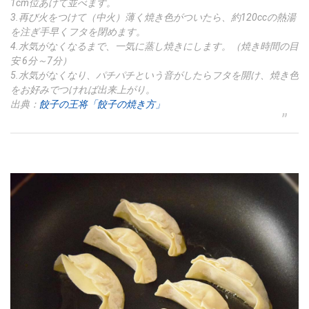
1cm位あけて並べます。
3.再び火をつけて（中火）薄く焼き色がついたら、約120ccの熱湯
を注ぎ手早くフタを閉めます。
4.水気がなくなるまで、一気に蒸し焼きにします。（焼き時間の目
安 6分～7分）
5.水気がなくなり、パチパチという音がしたらフタを開け、焼き色
をお好みでつければ出来上がり。
出典：
餃子の王将「餃子の焼き方」