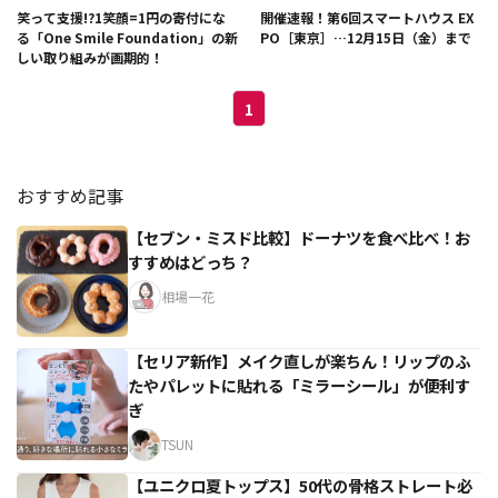
笑って支援!?1笑顔=1円の寄付にな
開催速報！第6回スマートハウス EX
る「One Smile Foundation」の新
PO［東京］…12月15日（金）まで
しい取り組みが画期的！
1
おすすめ記事
【セブン・ミスド比較】ドーナツを食べ比べ！お
すすめはどっち？
相場一花
【セリア新作】メイク直しが楽ちん！リップのふ
たやパレットに貼れる「ミラーシール」が便利す
ぎ
TSUN
【ユニクロ夏トップス】50代の骨格ストレート必