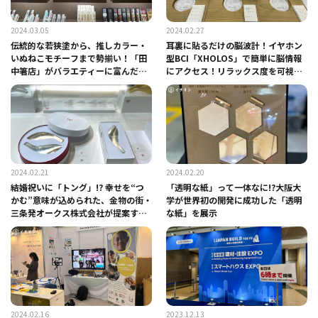
2024.03.05
2024.02.27
伝統的な若狭塗から、推しカラー・
耳裏に貼るだけの脳波計！イヤホン
いぬねこモチーフまで勢揃い！「田
型BCI「XHOLOS」で簡単に脳情報
中箸店」がバラエティーに富んだ箸
にアクセス！リラックス度を可視化
を展示
する技術とは？
2024.02.21
2024.02.20
結婚祝いに「トング」!? 幸せを“つ
「透明な紙」って一体なに!?大阪大
かむ”意味が込められた、金物の街・
学が世界初の開発に成功した「透明
三条発オークス株式会社が提案する
な紙」を展示
新しい結婚ギフト
2024.02.16
2023.12.13