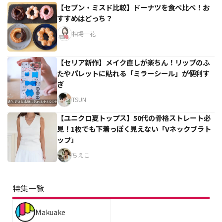
【セブン・ミスド比較】ドーナツを食べ比べ！お
すすめはどっち？
相場一花
【セリア新作】メイク直しが楽ちん！リップのふ
たやパレットに貼れる「ミラーシール」が便利す
ぎ
TSUN
【ユニクロ夏トップス】50代の骨格ストレート必
見！1枚でも下着っぽく見えない「Vネックブラト
ップ」
ちえこ
特集一覧
Makuake