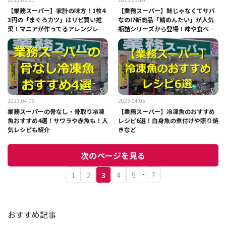
【業務スーパー】家計の味方！1枚4
【業務スーパー】鮭じゃなくてサバ
3円の「まぐろカツ」はリピ買い推
なの!?新商品「鯖めんたい」が人気
奨！マニアが作ってるアレンジレシ
瓶詰シリーズから登場！味や食べ方
ピも紹介
は？
2023.04.09
2023.04.05
業務スーパーの骨なし・骨取り冷凍
【業務スーパー】冷凍魚のおすすめ
魚おすすめ4選！サワラや赤魚も！人
レシピ6選！白身魚の煮付けや照り焼
気レシピも紹介
きなど
次のページを見る
...
1
2
3
4
5
7
おすすめ記事