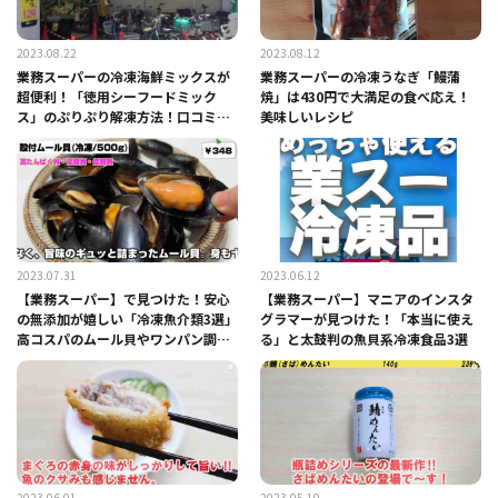
2023.08.22
2023.08.12
業務スーパーの冷凍海鮮ミックスが
業務スーパーの冷凍うなぎ「鰻蒲
超便利！「徳用シーフードミック
焼」は430円で大満足の食べ応え！
ス」のぷりぷり解凍方法！口コミや
美味しいレシピ
簡単レシピも紹介
2023.07.31
2023.06.12
【業務スーパー】で見つけた！安心
【業務スーパー】マニアのインスタ
の無添加が嬉しい「冷凍魚介類3選」
グラマーが見つけた！「本当に使え
高コスパのムール貝やワンパン調理
る」と太鼓判の魚貝系冷凍食品3選
のラク食材も
2023.06.01
2023.05.10