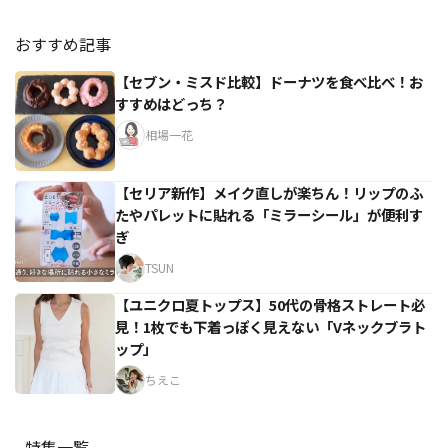
おすすめ記事
【セブン・ミスド比較】ドーナツを食べ比べ！お
すすめはどっち？
相場一花
【セリア新作】メイク直しが楽ちん！リップのふ
たやパレットに貼れる「ミラーシール」が便利す
ぎ
TSUN
【ユニクロ夏トップス】50代の骨格ストレート必
見！1枚でも下着っぽく見えない「Vネックブラト
ップ」
ちえこ
特集一覧