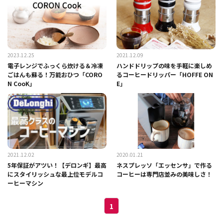
2023.12.25
2021.12.09
電子レンジでふっくら炊ける＆冷凍
ハンドドリップの味を手軽に楽しめ
ごはんも蘇る！万能おひつ「CORO
るコーヒードリッパー「HOFFE ON
N CooK」
E」
2021.12.02
2020.01.21
5年保証がアツい！【デロンギ】最高
ネスプレッソ「エッセンサ」で作る
にスタイリッシュな最上位モデルコ
コーヒーは専門店並みの美味しさ！
ーヒーマシン
1