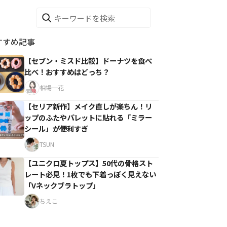
すすめ記事
【セブン・ミスド比較】ドーナツを食べ
比べ！おすすめはどっち？
相場一花
【セリア新作】メイク直しが楽ちん！リ
ップのふたやパレットに貼れる「ミラー
シール」が便利すぎ
TSUN
【ユニクロ夏トップス】50代の骨格スト
レート必見！1枚でも下着っぽく見えない
「Vネックブラトップ」
ちえこ