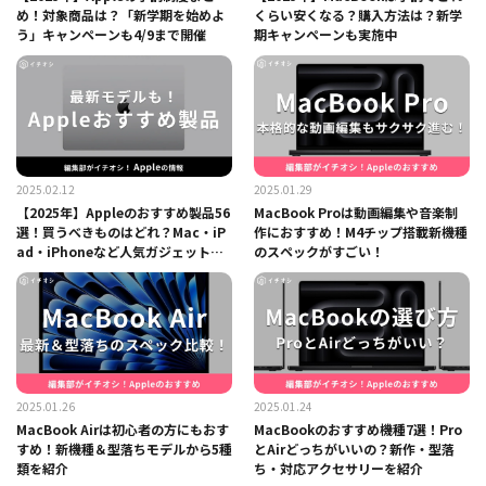
め！対象商品は？「新学期を始めよ
くらい安くなる？購入方法は？新学
う」キャンペーンも4/9まで開催
期キャンペーンも実施中
2025.02.12
2025.01.29
【2025年】Appleのおすすめ製品56
MacBook Proは動画編集や音楽制
選！買うべきものはどれ？Mac・iP
作におすすめ！M4チップ搭載新機種
ad・iPhoneなど人気ガジェットま
のスペックがすごい！
とめ
2025.01.26
2025.01.24
MacBook Airは初心者の方にもおす
MacBookのおすすめ機種7選！Pro
すめ！新機種＆型落ちモデルから5種
とAirどっちがいいの？新作・型落
類を紹介
ち・対応アクセサリーを紹介