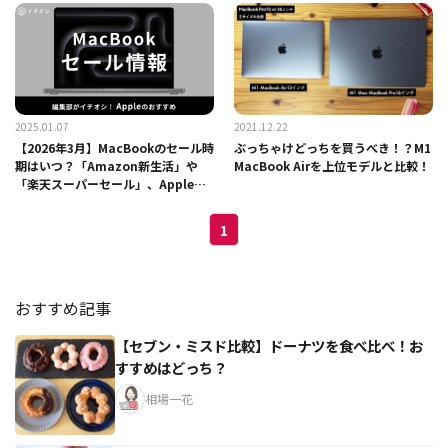
2025.01.07
2021.12.22
【2026年3月】MacBookのセール時
ぶっちゃけどっちを買うべき！？M1
期はいつ？「Amazon新生活」や
MacBook Airを上位モデルと比較！
「楽天スーパーセール」、Apple公
式の情報
1
おすすめ記事
【セブン・ミスド比較】ドーナツを食べ比べ！お
すすめはどっち？
相場一花