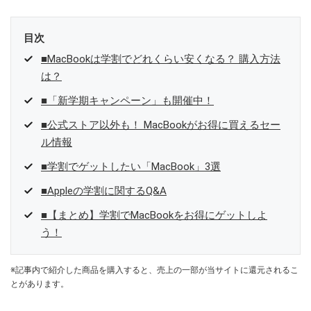
目次
■MacBookは学割でどれくらい安くなる？ 購入方法
は？
■「新学期キャンペーン」も開催中！
■公式ストア以外も！ MacBookがお得に買えるセー
ル情報
■学割でゲットしたい「MacBook」3選
■Appleの学割に関するQ&A
■【まとめ】学割でMacBookをお得にゲットしよ
う！
※記事内で紹介した商品を購入すると、売上の一部が当サイトに還元されるこ
とがあります。