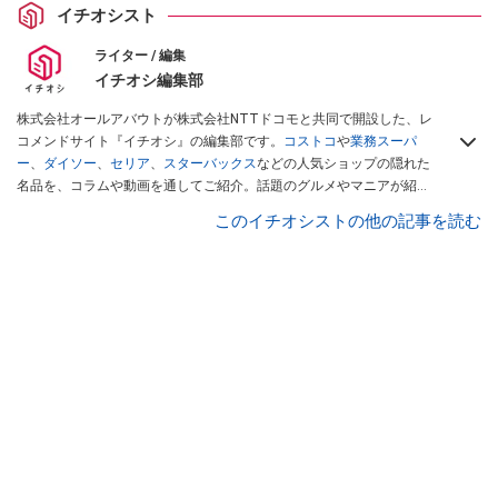
イチオシスト
ライター / 編集
イチオシ編集部
株式会社オールアバウトが株式会社NTTドコモと共同で開設した、レ
コメンドサイト『イチオシ』の編集部です。
コストコ
や
業務スーパ
ー
、
ダイソー
、
セリア
、
スターバックス
などの人気ショップの隠れた
名品を、コラムや動画を通してご紹介。話題のグルメやマニアが紹介
するアウトドア情報も満載です。配信しているコンテンツは専門家や
このイチオシストの他の記事を読む
インフルエンサーが実際に使用してレビューしています。毎日トレン
ド情報をお届けしているので、ぜひ
Googleニュースでフォロー
してく
ださい！