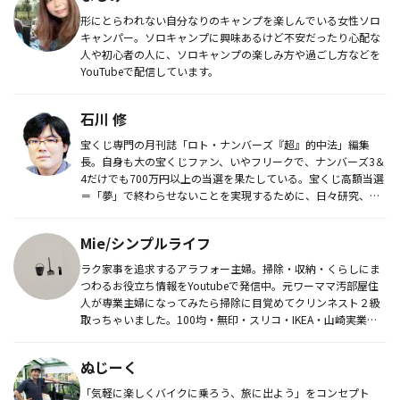
形にとらわれない自分なりのキャンプを楽しんでいる女性ソロ
キャンパー。ソロキャンプに興味あるけど不安だったり心配な
人や初心者の人に、ソロキャンプの楽しみ方や過ごし方などを
YouTubeで配信しています。
石川 修
宝くじ専門の月刊誌「ロト・ナンバーズ『超』的中法」編集
長。自身も大の宝くじファン、いやフリークで、ナンバーズ3＆
4だけでも700万円以上の当選を果たしている。宝くじ高額当選
＝「夢」で終わらせないことを実現するために、日々研究、取
材に明け暮れ...
Mie/シンプルライフ
ラク家事を追求するアラフォー主婦。掃除・収納・くらしにま
つわるお役立ち情報をYoutubeで発信中。元ワーママ汚部屋住
人が専業主婦になってみたら掃除に目覚めてクリンネスト２級
取っちゃいました。100均・無印・スリコ・IKEA・山崎実業・
CA...
ぬじーく
「気軽に楽しくバイクに乗ろう、旅に出よう」をコンセプト