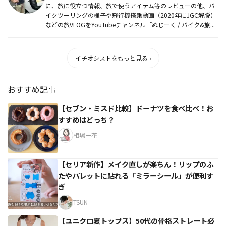
に、旅に役立つ情報、旅で使うアイテム等のレビューの他、バ
イクツーリングの様子や飛行機搭乗動画（2020年にJGC解脱）
などの旅VLOGをYouTubeチャンネル「ぬじーく / バイク&旅...
イチオシストをもっと見る ›
おすすめ記事
【セブン・ミスド比較】ドーナツを食べ比べ！お
すすめはどっち？
相場一花
【セリア新作】メイク直しが楽ちん！リップのふ
たやパレットに貼れる「ミラーシール」が便利す
ぎ
TSUN
【ユニクロ夏トップス】50代の骨格ストレート必