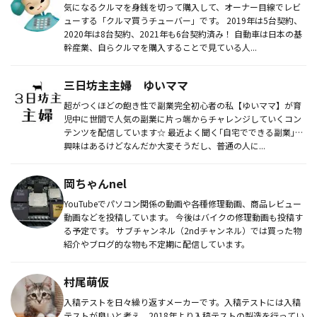
気になるクルマを身銭を切って購入して、オーナー目線でレビ
ューする「クルマ買うチューバー」です。 2019年は5台契約、
2020年は8台契約、2021年も6台契約済み！ 自動車は日本の基
幹産業、自らクルマを購入することで見ている人...
三日坊主主婦 ゆいママ
超がつくほどの飽き性で副業完全初心者の私【ゆいママ】が育
児中に世間で人気の副業に片っ端からチャレンジしていくコン
テンツを配信しています☆ 最近よく聞く｢自宅でできる副業｣…
興味はあるけどなんだか大変そうだし、普通の人に...
岡ちゃんnel
YouTubeでパソコン関係の動画や各種修理動画、商品レビュー
動画などを投稿しています。 今後はバイクの修理動画も投稿す
る予定です。 サブチャンネル（2ndチャンネル）では買った物
紹介やブログ的な物も不定期に配信しています。
村尾萌仮
入稿テストを日々繰り返すメーカーです。入稿テストには入稿
テストが良いと考え、2018年より入稿テストの製造を行ってい