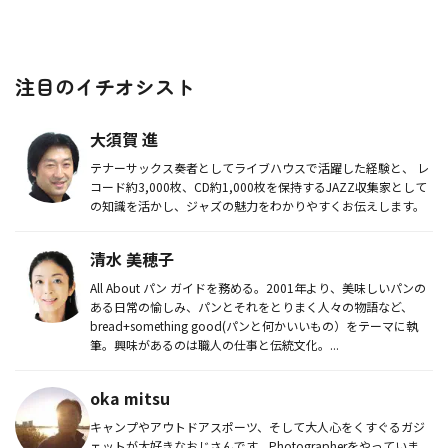
注目のイチオシスト
大須賀 進
テナーサックス奏者としてライブハウスで活躍した経験と、 レ
コード約3,000枚、CD約1,000枚を保持するJAZZ収集家として
の知識を活かし、ジャズの魅力をわかりやすくお伝えします。
清水 美穂子
All About パン ガイドを務める。2001年より、美味しいパンの
ある日常の愉しみ、パンとそれをとりまく人々の物語など、
bread+something good(パンと何かいいもの）をテーマに執
筆。興味があるのは職人の仕事と伝統文化。...
oka mitsu
キャンプやアウトドアスポーツ、そして大人心をくすぐるガジ
ェットが大好きなおじさんです。Photographerをやっていま