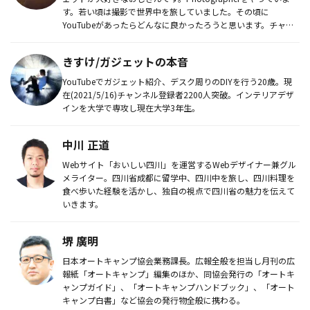
す。若い頃は撮影で世界中を旅していました。その頃に
YouTubeがあったらどんなに良かったろうと思います。チャン
ネルで...
きすけ/ガジェットの本音
YouTubeでガジェット紹介、デスク周りのDIYを行う20歳。現
在(2021/5/16)チャンネル登録者2200人突破。インテリアデザ
インを大学で専攻し現在大学3年生。
中川 正道
Webサイト「おいしい四川」を運営するWebデザイナー兼グル
メライター。四川省成都に留学中、四川中を旅し、四川料理を
食べ歩いた経験を活かし、独自の視点で四川省の魅力を伝えて
いきます。
堺 廣明
日本オートキャンプ協会業務課長。広報全般を担当し月刊の広
報紙「オートキャンプ」編集のほか、同協会発行の「オートキ
ャンプガイド」、「オートキャンプハンドブック」、「オート
キャンプ白書」など協会の発行物全般に携わる。