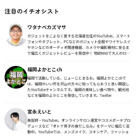
注目のイチオシスト
ワタナベカズマサ
ガジェットをこよなく愛する北海道在住のYouTuber。スマート
フォンやタブレット、PCなどのガジェット全般やワイヤレスイ
ヤホンなどのオーディオ関連機器、カメラや撮影機材に至るま
で幅広くガジェットレビューを発信中！ 物欲MAXで大人のロマ
ン...
福岡よかとこch
福岡で活動している、じょーじとまるお。福岡よかとこchで
は、福岡のいい所を沢山の方々に知ってもらおうと思い開設し
たYouTubeチャンネルです。福岡の美味しい食べ物や、観光地
などを福岡のよかとこを発信していきます。Twitter
宮永えいと
美容師・YouTuber。オンラインサロン運営やコスメポーチプロ
デュースなど「オトナ男子の身だしなみ」をテーマに幅広く活
動中。YouTubeでは、メンズメイク、スキンケア、ファッショ