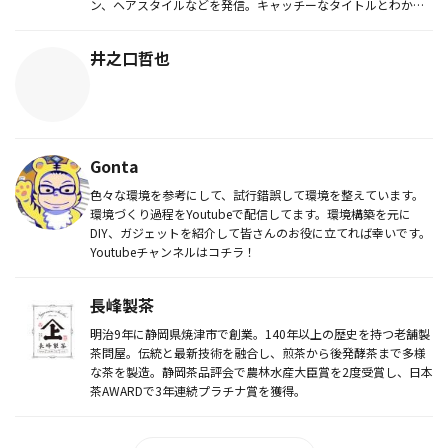
ン、ヘアスタイルなどを発信。キャッチーなタイトルとわかり
や...
井之口哲也
Gonta
色々な環境を参考にして、試行錯誤して環境を整えています。
環境づくり過程をYoutubeで配信してます。環境構築を元に
DIY、ガジェットを紹介して皆さんのお役に立てれば幸いです。
Youtubeチャンネルはコチラ！
長峰製茶
明治9年に静岡県焼津市で創業。140年以上の歴史を持つ老舗製
茶問屋。伝統と最新技術を融合し、煎茶から後発酵茶まで多様
な茶を製造。静岡茶品評会で農林水産大臣賞を2度受賞し、日本
茶AWARDで3年連続プラチナ賞を獲得。