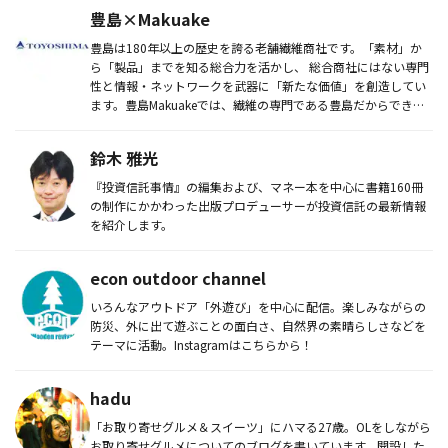
豊島×Makuake
豊島は180年以上の歴史を誇る老舗繊維商社です。「素材」か
ら「製品」までを知る総合力を活かし、 総合商社にはない専門
性と情報・ネットワークを武器に「新たな価値」を創造してい
ます。豊島Makuakeでは、繊維の専門である豊島だからでき
る、今ま...
鈴木 雅光
『投資信託事情』の編集および、マネー本を中心に書籍160冊
の制作にかかわった出版プロデューサーが投資信託の最新情報
を紹介します。
econ outdoor channel
いろんなアウトドア「外遊び」を中心に配信。楽しみながらの
防災、外に出て遊ぶことの面白さ、自然界の素晴らしさなどを
テーマに活動。Instagramはこちらから！
hadu
「お取り寄せグルメ＆スイーツ」にハマる27歳。OLをしながら
お取り寄せグルメについてのブログを書いています。開設した