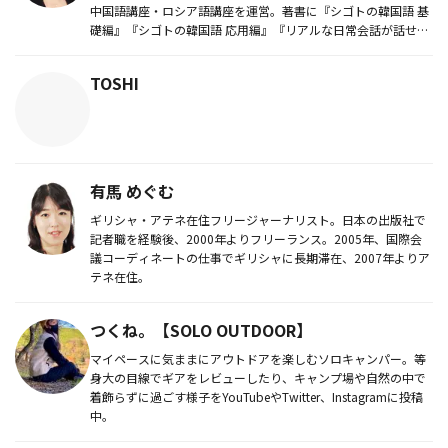
中国語講座・ロシア語講座を運営。著書に『シゴトの韓国語 基
礎編』『シゴトの韓国語 応用編』『リアルな日常会話が話せ
る！韓国語フレ...
TOSHI
有馬 めぐむ
ギリシャ・アテネ在住フリージャーナリスト。日本の出版社で
記者職を経験後、2000年よりフリーランス。2005年、国際会
議コーディネートの仕事でギリシャに長期滞在、2007年よりア
テネ在住。
つくね。【SOLO OUTDOOR】
マイペースに気ままにアウトドアを楽しむソロキャンパー。等
身大の目線でギアをレビューしたり、キャンプ場や自然の中で
着飾らずに過ごす様子をYouTubeやTwitter、Instagramに投稿
中。