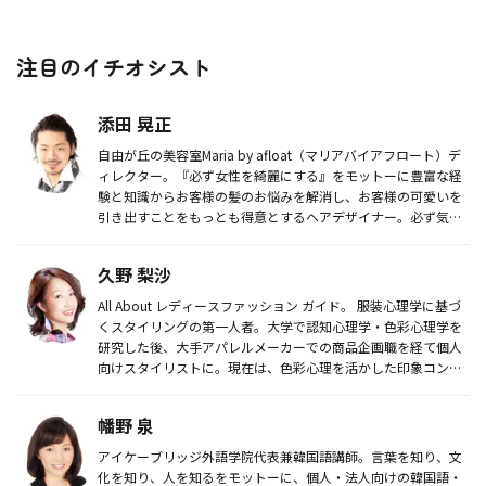
注目のイチオシスト
添田 晃正
自由が丘の美容室Maria by afloat（マリアバイアフロート）デ
ィレクター。『必ず女性を綺麗にする』をモットーに豊富な経
験と知識からお客様の髪のお悩みを解消し、お客様の可愛いを
引き出すことをもっとも得意とするヘアデザイナー。必ず気
に...
久野 梨沙
All About レディースファッション ガイド。 服装心理学に基づ
くスタイリングの第一人者。大学で認知心理学・色彩心理学を
研究した後、大手アパレルメーカーでの商品企画職を経て個人
向けスタイリストに。現在は、色彩心理を活かした印象コン
ト...
幡野 泉
アイケーブリッジ外語学院代表兼韓国語講師。言葉を知り、文
化を知り、人を知るをモットーに、個人・法人向けの韓国語・