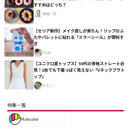
すすめはどっち？
相場一花
【セリア新作】メイク直しが楽ちん！リップのふ
たやパレットに貼れる「ミラーシール」が便利す
ぎ
TSUN
【ユニクロ夏トップス】50代の骨格ストレート必
見！1枚でも下着っぽく見えない「Vネックブラト
ップ」
ちえこ
特集一覧
Makuake