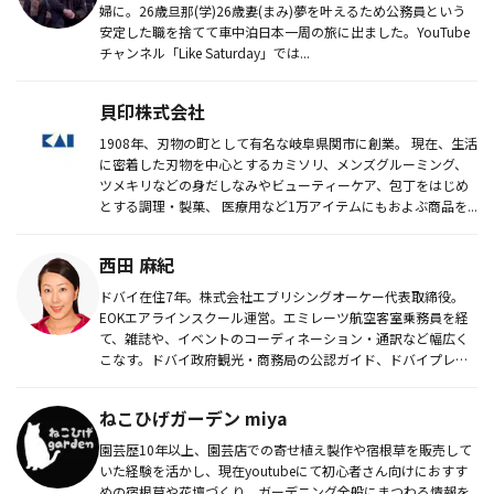
婦に。26歳旦那(学)26歳妻(まみ)夢を叶えるため公務員という
安定した職を捨てて車中泊日本一周の旅に出ました。YouTube
チャンネル「Like Saturday」では...
貝印株式会社
1908年、刃物の町として有名な岐阜県関市に創業。 現在、生活
に密着した刃物を中心とするカミソリ、メンズグルーミング、
ツメキリなどの身だしなみやビューティーケア、包丁をはじめ
とする調理・製菓、 医療用など1万アイテムにもおよぶ商品を...
西田 麻紀
ドバイ在住7年。株式会社エブリシングオーケー代表取締役。
EOKエアラインスクール運営。エミレーツ航空客室乗務員を経
て、雑誌や、イベントのコーディネーション・通訳など幅広く
こなす。ドバイ政府観光・商務局の公認ガイド、ドバイプレス
クラブ会員。ド...
ねこひげガーデン miya
園芸歴10年以上、園芸店での寄せ植え製作や宿根草を販売して
いた経験を活かし、現在youtubeにて初心者さん向けにおすす
めの宿根草や花壇づくり、ガーデニング全般にまつわる情報を