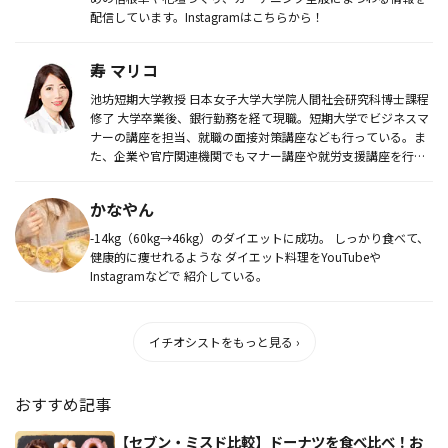
配信しています。Instagramはこちらから！
寿 マリコ
池坊短期大学教授 日本女子大学大学院人間社会研究科博士課程
修了 大学卒業後、銀行勤務を経て現職。短期大学でビジネスマ
ナーの講座を担当、就職の面接対策講座なども行っている。ま
た、企業や官庁関連機関でもマナー講座や就労支援講座を行
う。著書に『新...
かなやん
-14kg（60kg→46kg）のダイエットに成功。 しっかり食べて、
健康的に痩せれるような ダイエット料理をYouTubeや
Instagramなどで 紹介している。
イチオシストをもっと見る ›
おすすめ記事
【セブン・ミスド比較】ドーナツを食べ比べ！お