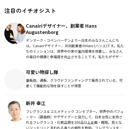
注目のイチオシスト
Canairiデザイナー、創業者 Hans
Augustenborg
デンマーク・コペンハーゲンよりー日本のみなさんこんにち
は。Canairiデザイナー、共同創業者のHans (ハンス)です。私た
ちのミッションは、世界中の家の室内環境を改善し、みなさん
の毎日の健康と幸福度を向上させることです。私たちがデザイ
ン...
可愛い物探し隊
量販店、通販、クラウドファンディングで販売されている、可
愛くて機能的な物を探すことが得意
新井 幸江
フレグランス＆コスメティック コンセプター。世界中のパフュ
ーマー（調香師）やデザイナーと協力して、日本女性に支持さ
れるフレグランス・化粧品類を200品以上企画・開発。見えな
いジュエリーと言われる香りの個性を熟知。フレグランスを創