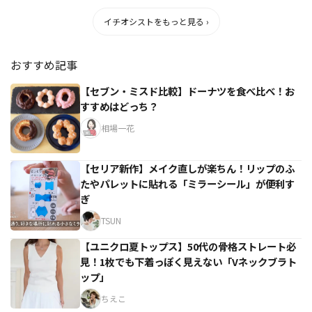
イチオシストをもっと見る ›
おすすめ記事
【セブン・ミスド比較】ドーナツを食べ比べ！お
すすめはどっち？
相場一花
【セリア新作】メイク直しが楽ちん！リップのふ
たやパレットに貼れる「ミラーシール」が便利す
ぎ
TSUN
【ユニクロ夏トップス】50代の骨格ストレート必
見！1枚でも下着っぽく見えない「Vネックブラト
ップ」
ちえこ