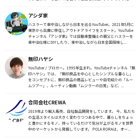
る立場から、...
アシダ家
ハスラーで車中泊しながら日本を巡るYouTuber。2021年5月に
東京から兵庫に移住しアウトドアライフをスタート。YouTube
チャンネル『アシダ家』では自動車整備士の親父とハスラーを
車中泊仕様にDIYしたり、車中泊しながら日本全国探検し...
無印ハヤシ
YouTuber / ブロガー。1995年生まれ。YouTubeチャンネル「無
印ハヤシ」では、「無印良品を中心としたシンプルな暮らし」
をコンセプトに、無印良品の商品レビューや自宅紹介の「ルー
ムツアー」、ルーティン動画「ムジラーの日常」など、...
合同会社CREWA
2019年より輸入販売、自社製品開発をしています。 今、私たち
の生活スタイルは大きく変わりつつある中で、暮らしをちょっ
と豊かにするモノ、持っているだけで気分が上がるモノを世界
中のマーケットから発掘しています。 POLA RORAは、オー...