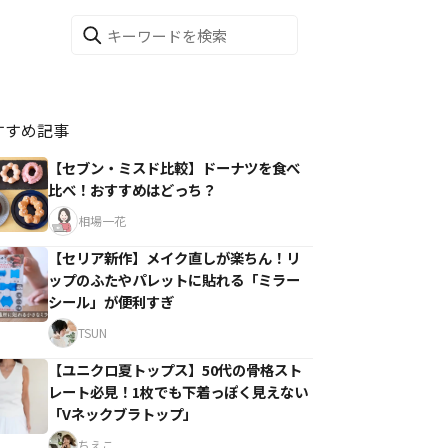
すすめ記事
【セブン・ミスド比較】ドーナツを食べ
比べ！おすすめはどっち？
相場一花
【セリア新作】メイク直しが楽ちん！リ
ップのふたやパレットに貼れる「ミラー
シール」が便利すぎ
TSUN
【ユニクロ夏トップス】50代の骨格スト
レート必見！1枚でも下着っぽく見えない
「Vネックブラトップ」
ちえこ