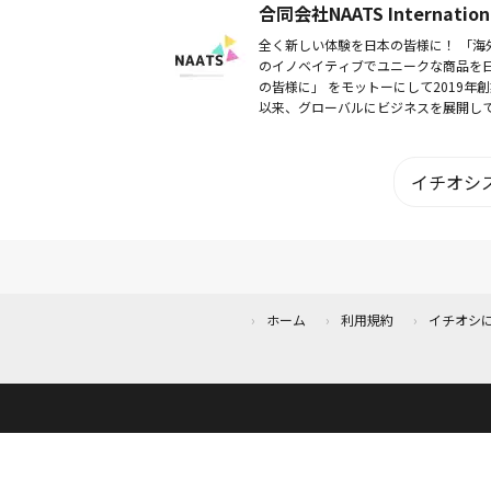
合同会社NAATS Internation
店を経営...
全く新しい体験を日本の皆様に！ 「海
のイノベイティブでユニークな商品を
の皆様に」 をモットーにして2019年創
以来、グローバルにビジネスを展開し
ます。 サポーターの皆様に満足の行く
験をお届けできるようにがんばります
イチオシス
ホーム
利用規約
イチオシ