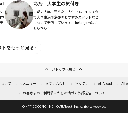
al
彩乃｜大学生の気付き
外
京都の大学に通う女子大生です。インスタ
日本
で大学生活や京都のおすすめスポットなど
業
について発信しています。 Instagramはこ
てい
ちらから！
体
！
トをもっと見る ›
ページトップへ戻る
について
dメニュー
お問い合わせ
ママテナ
All About
All
お客さまのご利用端末からの情報の外部送信について
© NTT DOCOMO, INC., © All About, Inc. All rights reserved.