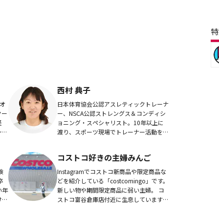
特
西村 典子
オ
日本体育協会公認アスレティックトレーナ
クー
ー、NSCA公認ストレングス＆コンディシ
経
ョニング・スペシャリスト。10年以上に
ショ
渡り、スポーツ現場でトレーナー活動を行
府観
っています。資格と現場経験を活かし、健
スク
康づくりに役立つ、実践しやすい運動のコ
コストコ好きの主婦みんご
ツをご紹介...
険
Instagramでコストコ新商品や限定商品な
卒
どを紹介している「costcomingo」です。
い年
新しい物や期間限定商品に弱い主婦。 コ
けで
ストコ富谷倉庫店付近に生息しています。
ち、
Instagramはこちらから！
喫茶