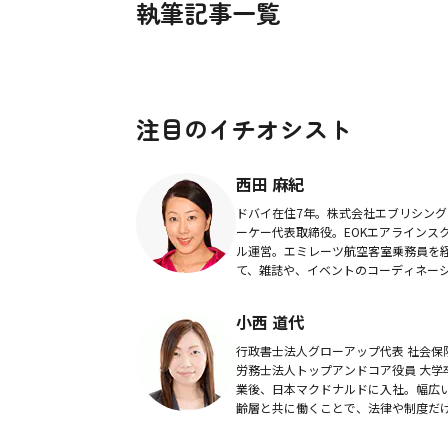
執筆記事一覧
注目のイチオシスト
西田 麻紀
ドバイ在住7年。株式会社エブリシング
ーケー代表取締役。EOKエアラインス
ル運営。エミレーツ航空客室乗務員を
て、雑誌や、イベントのコーディネー
ン・通訳など幅広くこなす。ドバイ政
光・商務局の公認ガイド、ドバイプレ
小西 道代
ラブ会員。ド...
行政書士法人グローアップ代表 社会保
労務士法人トップアンドコア役員 大学
業後、日本マクドナルドに入社。幅広
齢層と共に働くことで、法律や制度だ
はない労務管理・組織運営に興味を持
弁護士事務所等で経験を積む。自身も