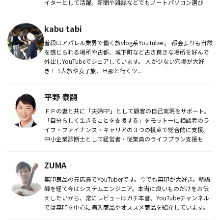
イターとして活躍。新聞や雑誌などでもノートパソコン選びの
執筆を行って...
kabu tabi
普段はアパレル業界で働く旅vlog系YouTuber。 都会よりも自然
を感じられる場所や古都、城下町など古き良きな場所を好んで
外出しYouTubeでシェアしています。 人が少ない穴場が大好
き！ 1人旅や女子旅、旦那と行くツ...
平野 泰嗣
ＦＰの妻と共に「夫婦FP」として顧客の自己実現をサポート。
「自分らしく生きることを支援する」をモットーに相談者のラ
イフ・ファイナンス・キャリアの３つの視点で総合的に支援。
中小企業診断士として経営者・従業員のライフプラン支援も行
っている。
ZUMA
無印良品の元店員でYouTuberです。今でも無印が大好き。塾講
師を経て今はシステムエンジニア。本当に良いものだけをお伝
えしたいから、常にレビューはガチ本音。YouTubeチャンネル
では無印を中心に購入商品やオススメ商品を紹介しています。