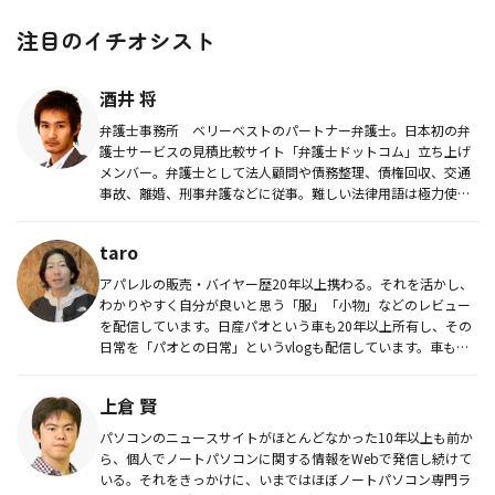
注目のイチオシスト
酒井 将
弁護士事務所 ベリーベストのパートナー弁護士。日本初の弁
護士サービスの見積比較サイト「弁護士ドットコム」立ち上げ
メンバー。弁護士として法人顧問や債務整理、債権回収、交通
事故、離婚、刑事弁護などに従事。難しい法律用語は極力使わ
ないやわらかい解...
taro
アパレルの販売・バイヤー歴20年以上携わる。それを活かし、
わかりやすく自分が良いと思う「服」「小物」などのレビュー
を配信しています。日産パオという車も20年以上所有し、その
日常を「パオとの日常」というvlogも配信しています。車も生
活も１つ...
上倉 賢
パソコンのニュースサイトがほとんどなかった10年以上も前か
ら、個人でノートパソコンに関する情報をWebで発信し続けて
いる。それをきっかけに、いまではほぼノートパソコン専門ラ