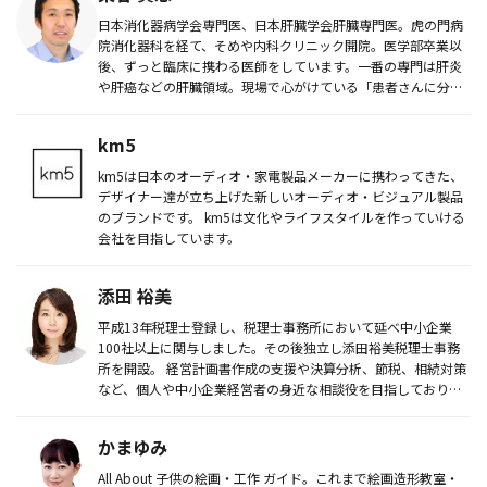
日本消化器病学会専門医、日本肝臓学会肝臓専門医。虎の門病
院消化器科を経て、そめや内科クリニック開院。医学部卒業以
後、ずっと臨床に携わる医師をしています。一番の専門は肝炎
や肝癌などの肝臓領域。現場で心がけている「患者さんに分か
りやすい医療」を...
km5
km5は日本のオーディオ・家電製品メーカーに携わってきた、
デザイナー達が立ち上げた新しいオーディオ・ビジュアル製品
のブランドです。 km5は文化やライフスタイルを作っていける
会社を目指しています。
添田 裕美
平成13年税理士登録し、税理士事務所において延べ中小企業
100社以上に関与しました。その後独立し添田裕美税理士事務
所を開設。 経営計画書作成の支援や決算分析、節税、相続対策
など、個人や中小企業経営者の身近な相談役を目指しておりま
す。
かまゆみ
All About 子供の絵画・工作 ガイド。これまで絵画造形教室・