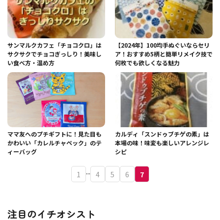
サンマルクカフェ「チョコクロ」は
【2024年】100均手ぬぐいならセリ
サクサクでチョコぎっしり！美味し
ア！おすすめ5柄と簡単リメイク技で
い食べ方・温め方
何枚でも欲しくなる魅力
ママ友へのプチギフトに！見た目も
カルディ「スンドゥブチゲの素」は
かわいい「カレルチャペック」のテ
本場の味！味変も楽しいアレンジレ
ィーバッグ
シピ
...
1
4
5
6
7
注目のイチオシスト