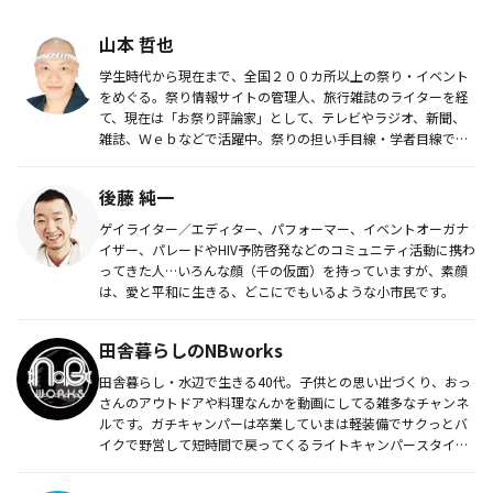
山本 哲也
学生時代から現在まで、全国２００カ所以上の祭り・イベント
をめぐる。祭り情報サイトの管理人、旅行雑誌のライターを経
て、現在は「お祭り評論家」として、テレビやラジオ、新聞、
雑誌、Ｗｅｂなどで活躍中。祭りの担い手目線・学者目線では
なく、参加者の視...
後藤 純一
ゲイライター／エディター、パフォーマー、イベントオーガナ
イザー、パレードやHIV予防啓発などのコミュニティ活動に携わ
ってきた人…いろんな顔（千の仮面）を持っていますが、素顔
は、愛と平和に生きる、どこにでもいるような小市民です。
田舎暮らしのNBworks
田舎暮らし・水辺で生きる40代。子供との思い出づくり、おっ
さんのアウトドアや料理なんかを動画にしてる雑多なチャンネ
ルです。ガチキャンパーは卒業していまは軽装備でサクっとバ
イクで野営して短時間で戻ってくるライトキャンパースタイル
で週末を楽しん...