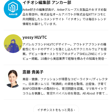
イチオシ編集部 アンカー部
Anker好きの編集部員が、Ankerグループ人気製品やおすすめ製
品を発信中。株式会社オールアバウトが株式会社NTTドコモと
共同開設したレコメンドサイト「イチオシ」では毎日トレンド
情報をお届けしています。
yossy HLVTC
アパレルブランドHLVTCデザイナー。アウトドアブランドの機
能性にモードのデザインを落とし込んだテクニカルウェアを提
案。デビュー後オーストラリアのメディアSHELLZINEにインタ
ビュー掲載。18歳から美容業界で経験を積みその知識を発信す
べ...
斎藤 貴美子
美容・健康、ファッションが得意なコピーライター/ディレクタ
ー。日本酒ソムリエ「唎酒師」の資格を取得。出産後、子育て
系NPO団体等への取材から、育児問題を認識。ママ系サイトで
コラムを執筆し、育児サバイバル術を発信。All About 子育て ...
イチオシストをもっと見る ›