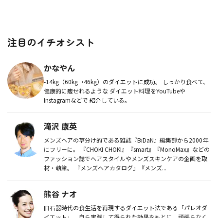
注目のイチオシスト
かなやん
-14kg（60kg→46kg）のダイエットに成功。 しっかり食べて、
健康的に痩せれるような ダイエット料理をYouTubeや
Instagramなどで 紹介している。
滝沢 康英
メンズヘアの草分け的である雑誌『BiDaN』編集部から2000年
にフリーに。 『CHOKI CHOKI』『smart』『MonoMax』などの
ファッション誌でヘアスタイルやメンズスキンケアの企画を取
材・執筆。 『メンズヘアカタログ』『メンズ...
熊谷 ナオ
旧石器時代の食生活を再現するダイエット法である「パレオダ
イエット」。自ら実践して得られた効果をもとに、頑張らなく