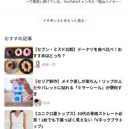
ーで発信し続けている。YouTubeチャンネル「低山ハイカー英
武ゆう」に...
イチオシストをもっと見る ›
おすすめ記事
【セブン・ミスド比較】ドーナツを食べ比べ！お
すすめはどっち？
相場一花
【セリア新作】メイク直しが楽ちん！リップのふ
たやパレットに貼れる「ミラーシール」が便利す
ぎ
TSUN
【ユニクロ夏トップス】50代の骨格ストレート必
見！1枚でも下着っぽく見えない「Vネックブラト
ップ」