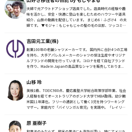
夫婦で元アウトドアショップ店員でした。店員時代の経験や趣
味を活かし、安全・快適に登山を楽しむためのハウツーや道具
紹介、山旅の動画を配信しています。 まじめ6：ふざけ4 の夫
婦です。 ▼モジャ：もじゃもじゃの髪の毛の旦那、ツッコミ担
当。山...
吉田元工業(株)
創業100年の老舗シャツメーカーです。 国内外に合計4つの工場
を持ち、大手アパレルメーカーのシャツの受注生産やオリジナ
ルブランドの開発を行っています。コロナを経て自社ブランド
を作り、Made In Japanの高品質なシャツを販売しておりま...
山移 玲
英検1級、TOEIC980点、慶応義塾大学総合政策学部卒業、社会
人経験を経てオーストラリアのボンド大学でMBA取得。幼少期
米国11年滞在。フリーの通訳として働く3児を持つワーキング
マザー。家庭内で「バイリンガル育児」を実践中。「レイリン
ガル...
原 亜樹子
和菓子のみならず、欧米の菓子にも造詣が深い。特にアメリカ