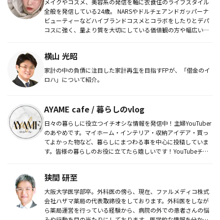
メイクやコスメ、美容系の発信を軸に衣食住のライフスタイル
全般を発信している24歳。 NARSやドルチェアンドガッパーナ
ビューティーなどハイブランドコスメとコラボをしたりとデパ
コスに強く、量より質を大切にしている価値観の方や幅広いフ
ァン層を獲...
横山 光昭
家計の中の負債に注目した家計再生を目指すFPが、「借金のイ
ロハ」について紹介。
AYAME cafe / 暮らしのvlog
日々の暮らしに役立つイチオシな情報を発信中！主婦YouTuber
のあやめです。マイホーム・インテリア・収納アイデア・買っ
てよかった物など、暮らしにまつわる事を中心に投稿していま
す。皆様の暮らしのお役に立てたら嬉しいです！YouTubeチャ
ン...
狭間 研至
大阪大学医学部卒。外科医の傍ら、現在、ファルメディコ株式
会社ハザマ薬局の代表取締役をしております。外科医をしなが
ら薬局運営を行っている経験から、病院の外での患者さんの悩
みや行動を目の当たりにしております。医学的な情報を分かり