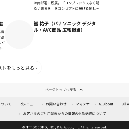
が
は同部署に所属。「コンプレックスなく明
るい世界を」をコンセプトに掲げる同社で
さまざまな商品の担当を歴任。これまでユ
ーザーのあらゆる悩みに寄り添い続けてき
磨
鐵 祐子（パナソニック デジタ
た“コンプレ...
ル・AVC商品 広報担当）
実績
で高
など
ベト
基
管理
トをもっと見る ›
ページトップへ戻る
について
dメニュー
お問い合わせ
ママテナ
All About
All
お客さまのご利用端末からの情報の外部送信について
© NTT DOCOMO, INC., © All About, Inc. All rights reserved.