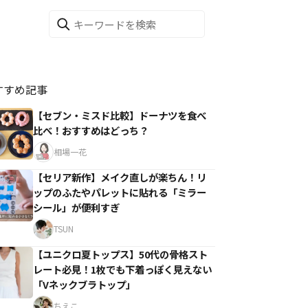
すすめ記事
【セブン・ミスド比較】ドーナツを食べ
比べ！おすすめはどっち？
相場一花
【セリア新作】メイク直しが楽ちん！リ
ップのふたやパレットに貼れる「ミラー
シール」が便利すぎ
TSUN
【ユニクロ夏トップス】50代の骨格スト
レート必見！1枚でも下着っぽく見えない
「Vネックブラトップ」
ちえこ