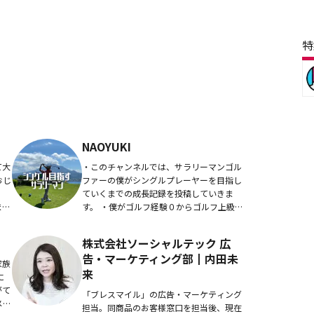
特
NAOYUKI
て大
・このチャンネルでは、サラリーマンゴル
おじ
ファーの僕がシングルプレーヤーを目指し
ていくまでの成長記録を投稿していきま
まし
す。 ・僕がゴルフ経験０からゴルフ上級
なに
者になるまで成長できた経験をもとに、素
..
人目線で自分がためになったと実感できた
株式会社ソーシャルテック 広
練習法を...
告・マーケティング部┃内田未
家族
来
に
がて
「ブレスマイル」の広告・マーケティング
メ動
担当。同商品のお客様窓口を担当後、現在