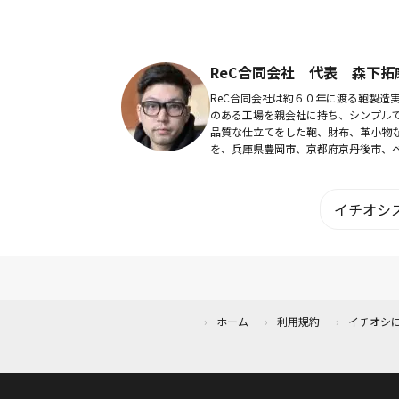
画へと移行していった。動画投稿本数
2500本以上。
ReC合同会社 代表 森下拓
ReC合同会社は約６０年に渡る鞄製造
のある工場を親会社に持ち、シンプル
品質な仕立てをした鞄、財布、革小物
を、兵庫県豊岡市、京都府京丹後市、
ナムダナン市の3つの工場にて高い品質
準において、素材調達から製造を一元
で行ってい...
イチオシス
ホーム
利用規約
イチオシ