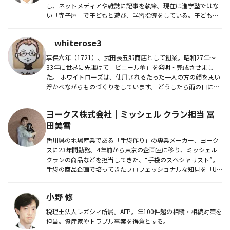
し、ネットメディアや雑誌に記事を執筆。現在は進学塾ではな
い「寺子屋」で子どもと遊び、学習指導をしている。子どもの
二人が東大生。
whiterose3
享保六年（1721）、武田長五郎商店として創業。昭和27年〜
33年に世界に先駆けて「ビニール傘」を発明・完成させまし
た。 ホワイトローズは、使用されるたった一人の方の顔を思い
浮かべながらものづくりをしています。 どうしたら雨の日に、
期待...
ヨークス株式会社┃ミッシェル クラン担当 冨
田美雪
香川県の地場産業である「手袋作り」の専業メーカー、ヨーク
スに23年間勤務。4年前から東京の企画室に移り、ミッシェル
クランの商品などを担当してきた、“手袋のスペシャリスト”。
手袋の商品企画で培ってきたプロフェッショナルな知見を「UV
手袋」に...
小野 修
税理士法人レガシィ所属。AFP。年100件超の相続・相続対策を
担当。資産家やトラブル事案を得意とする。