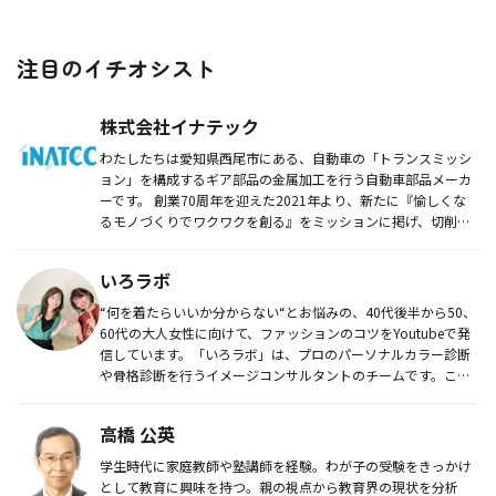
注目のイチオシスト
株式会社イナテック
わたしたちは愛知県西尾市にある、自動車の「トランスミッシ
ョン」を構成するギア部品の金属加工を行う自動車部品メーカ
ーです。 創業70周年を迎えた2021年より、新たに『愉しくな
るモノづくりでワクワクを創る』をミッションに掲げ、切削・
鋳造など...
いろラボ
“何を着たらいいか分からない“とお悩みの、40代後半から50、
60代の大人女性に向けて、ファッションのコツをYoutubeで発
信しています。「いろラボ」は、プロのパーソナルカラー診断
や骨格診断を行うイメージコンサルタントのチームです。これ
ま...
高橋 公英
学生時代に家庭教師や塾講師を経験。わが子の受験をきっかけ
として教育に興味を持つ。親の視点から教育界の現状を分析