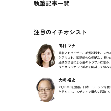
執筆記事一覧
注目のイチオシスト
田村 マナ
美髪アドバイザー、毛髪診断士、スカ
ケアリスト。国際線のCA時代に、機内
過酷な環境による髪のトラブルに悩み
僚とオリジナル化粧品を開発して悩み
服。その経験を元に現在は美容メソッ
情報発信や商品開発など幅広く活動中
大崎 裕史
23,000杯を食破。日本一ラーメンを食
た男として、メディアで幅広く活動中