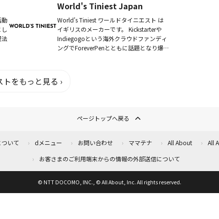
World's Tiniest Japan
活動
World's Tiniest ワールドタイニエスト は
にし
イギリスのメーカーです。 Kickstarterや
理法
Indiegogoという海外クラウドファンディ
。
ングでForeverPenとともに話題となり爆発
的な人気を集めました。コンパクトさと
ロ...
トをもっと見る ›
ページトップへ戻る
について
dメニュー
お問い合わせ
ママテナ
All About
All
お客さまのご利用端末からの情報の外部送信について
© NTT DOCOMO, INC., © All About, Inc. All rights reserved.