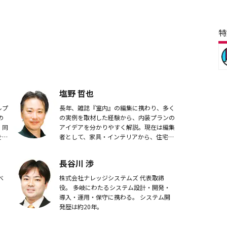
特
塩野 哲也
ルプ
長年、雑誌『室内』の編集に携わり、多く
の
の実例を取材した経験から、内装プランの
、同
アイデアを分かりやすく解説。現在は編集
を克
者として、家具・インテリアから、住宅設
ドの
備、空間デザインまで幅広いジャンルを手
。
がけている。
長谷川 渉
べ
株式会社ナレッジシステムズ 代表取締
。
役。 多岐にわたるシステム設計・開発・
導入・運用・保守に携わる。 システム開
発歴は約20年。