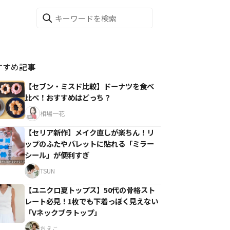
すすめ記事
【セブン・ミスド比較】ドーナツを食べ
比べ！おすすめはどっち？
相場一花
【セリア新作】メイク直しが楽ちん！リ
ップのふたやパレットに貼れる「ミラー
シール」が便利すぎ
TSUN
【ユニクロ夏トップス】50代の骨格スト
レート必見！1枚でも下着っぽく見えない
「Vネックブラトップ」
ちえこ