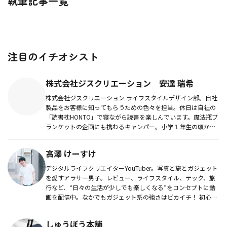
執筆記事一覧
注目のイチオシスト
株式会社ジスクリエーション 安達 瑞希
株式会社ジスクリエーション ライフスタイルデザイン部。自社
製品をお客様に知ってもらうための色々を担当。休日は自社の
「読書枕HONTO」で寝ながら読書を楽しんでいます。魔法瓶ブ
ランケットの企画にも携わるキャンパー。小学１年生の頃か
ら、家族でそ...
高澤 けーすけ
デジタルライフクリエイターYouTuber。写真と旅とガジェット
を愛すアラサー男子。レビュー、ライフスタイル、テック、旅
行など、“日々の生活が少しでも楽しくなる”をコンセプトに動
画を配信中。なかでもガジェット系の強さはピカイチ！ 初心者
でも...
しゅうぼう本舗