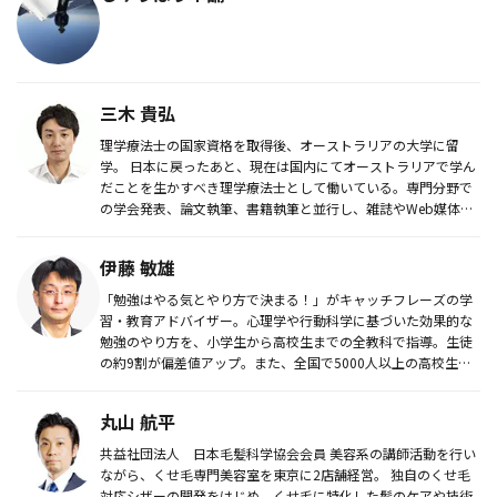
三木 貴弘
理学療法士の国家資格を取得後、オーストラリアの大学に留
学。 日本に戻ったあと、現在は国内にてオーストラリアで学ん
だことを生かすべき理学療法士として働いている。専門分野で
の学会発表、論文執筆、書籍執筆と並行し、雑誌やWeb媒体な
どで日本の専門...
伊藤 敏雄
「勉強はやる気とやり方で決まる！」がキャッチフレーズの学
習・教育アドバイザー。心理学や行動科学に基づいた効果的な
勉強のやり方を、小学生から高校生までの全教科で指導。生徒
の約9割が偏差値アップ。また、全国で5000人以上の高校生や
保護者に、学...
丸山 航平
共益社団法人 日本毛髪科学協会会員 美容系の講師活動を行い
ながら、くせ毛専門美容室を東京に2店舗経営。 独自のくせ毛
対応シザーの開発をはじめ、くせ毛に特化した髪のケアや技術