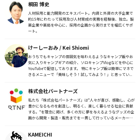
桐田 博史
人材採用と能力開発のエキスパート。内資と外資の大手企業で
約15年にわたって採用及び人材育成の実務を経験後、独立。製
薬企業や薬局を中心に、採用の企画から実行までを幅広くサポ
ート。
けーしーおみ / Kei Shiomi
おうちでもキャンプの雰囲気を味わえるようなキャンプ飯やお
気に入りキャンプギアの紹介、ソロキャンプVlogなどを中心に
YouTubeで配信しております。 特にキャンプ飯は簡単にマネで
きるメニューで「美味しそう！試してみよう！」と思ってい...
株式会社パートナーズ
私たち「株式会社パートナーズ」は"人々が喜び、感動し、心が
豊かになるものを創造し、明るく、楽しく暮らせる社会に貢献
する。"を理念に掲げ、多くの方に夢を与えるようなグッズの企
画から開発・製造・販売までを一貫して行っているメーカーで
す。
KAMEICHI