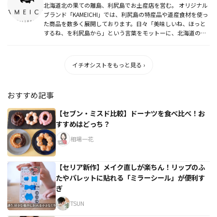
北海道北の果ての離島、利尻島でお土産店を営む。 オリジナル
ブランド「KAMEICHI」では、利尻島の特産品や道産食材を使っ
た商品を数多く展開しております。日々「美味しいね、ほっと
するね、を利尻島から」という言葉をモットーに、北海道の魅
力や...
イチオシストをもっと見る ›
おすすめ記事
【セブン・ミスド比較】ドーナツを食べ比べ！お
すすめはどっち？
相場一花
【セリア新作】メイク直しが楽ちん！リップのふ
たやパレットに貼れる「ミラーシール」が便利す
ぎ
TSUN