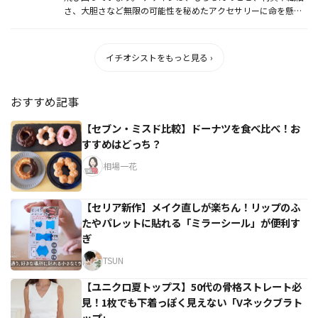
さ、大胆さなど無限の可能性を秘めたアクセサリーに命を懸け
ています...
イチオシストをもっと見る ›
おすすめ記事
【セブン・ミスド比較】ドーナツを食べ比べ！お
すすめはどっち？
相場一花
【セリア新作】メイク直しが楽ちん！リップのふ
たやパレットに貼れる「ミラーシール」が便利す
ぎ
TSUN
【ユニクロ夏トップス】50代の骨格ストレート必
見！1枚でも下着っぽく見えない「Vネックブラト
ップ」