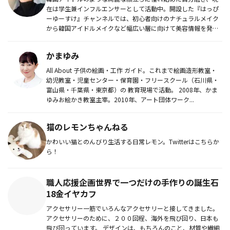
在は学生兼インフルエンサーとして活動中。開設した『はっぴ
ーゆーすけ』チャンネルでは、初心者向けのナチュラルメイク
から韓国アイドルメイクなど幅広い層に向けて美容情報を発信
中！または。メイ...
かまゆみ
All About 子供の絵画・工作 ガイド。これまで絵画造形教室・
幼児教室・児童センター・保育園・フリースクール（石川県・
富山県・千葉県・東京都）の 教育現場で活動。 2008年、かま
ゆみお絵かき教室主宰。2010年、アート団体ワーク...
猫のレモンちゃんねる
かわいい猫とのんびり生活する日常レモン。Twitterはこちらか
ら！
職人応援企画世界で一つだけの手作りの誕生石
18金イヤカフ
アクセサリー一筋でいろんなアクセサリーと接してきました。
アクセサリーのために、２００回程、海外を飛び回り、日本も
飛び回っています。 デザインは、もちろんのこと、材質や繊細