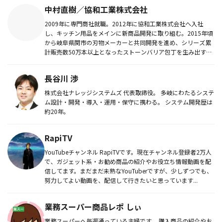
中村直樹／協和工業株式会社
2009年に専門商社就職。2012年に協和工業株式会社へ入社
し、キッチン用品をメインに新商品開発に取り組む。2015年頃
から岐阜県関市の刃物メーカーと共同開発を進め、シリーズ累
計販売数50万本以上となったストーンバリア包丁を生み出す。
日常の...
長谷川 渉
株式会社ナレッジシステムズ 代表取締役。 多岐にわたるシステ
ム設計・開発・導入・運用・保守に携わる。 システム開発歴は
約20年。
RapiTV
YouTubeチャンネル RapiTVです。現在チャンネル登録者2万人
で、ガジェット系・お勧め商品の紹介やお役立ち情報動画を配
信してます。まだまだ未熟なYouTuberですが、少しずつでも、
努力してよい動画を、配信して行きたいと思っています...
業務スーパー商品レポ しぃ
業務スーパーへ毎週通っている主婦です。 購入商品の紹介やお