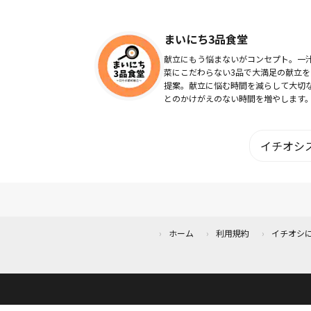
アイテムレビュー、サービスレビュー
イフハックなど多岐にわたり、観てく
方に「プラス...
まいにち3品食堂
献立にもう悩まないがコンセプト。一
菜にこだわらない3品で大満足の献立を
提案。献立に悩む時間を減らして大切
とのかけがえのない時間を増やします
立にお悩みでしたらぜひ私たちの動画
活用いただけるとうれしいです。週1回
まとめ買いか...
イチオシス
ホーム
利用規約
イチオシ