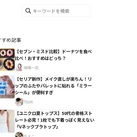
すすめ記事
【セブン・ミスド比較】ドーナツを食べ
比べ！おすすめはどっち？
相場一花
【セリア新作】メイク直しが楽ちん！リ
ップのふたやパレットに貼れる「ミラー
シール」が便利すぎ
TSUN
【ユニクロ夏トップス】50代の骨格スト
レート必見！1枚でも下着っぽく見えない
「Vネックブラトップ」
ちえこ