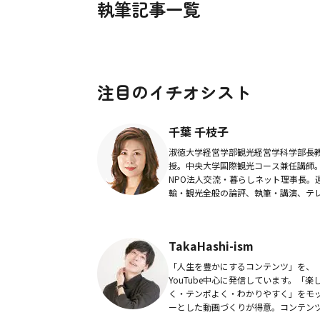
執筆記事一覧
注目のイチオシスト
千葉 千枝子
淑徳大学経営学部観光経営学科学部長
授。中央大学国際観光コース兼任講師
NPO法人交流・暮らしネット理事長。
輸・観光全般の論評、執筆・講演、テ
ビ・ラジオ出演などジャーナリスト活
行う。日本記者クラブ・日本観光研究
会員。ファイナンシ...
TakaHashi-ism
「人生を豊かにするコンテンツ」を、
YouTube中心に発信しています。「楽
く・テンポよく・わかりやすく」をモ
ーとした動画づくりが得意。コンテン