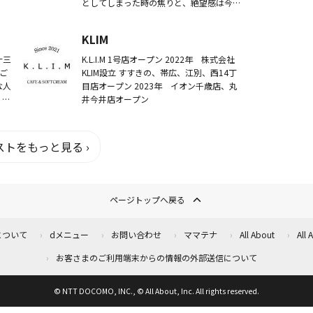
、ラ
としてしまった時の焦りと、絶望感は今で
れた
も記憶に残っています。 技術の進化によ
り現代ではスマホで探し物が見つけられる
KLIM
ス...
汁三
K.L.I.M 1号店オープン 2022年 株式会社
ご
KLIM設立 すすきの、帯広、江別、西14丁
な人
目店オープン 2023年 イオン千歳店、丸
。献
井今井店オープン
をご
の
トをもっと見る ›
ページトップへ戻る
について
dメニュー
お問い合わせ
ママテナ
All About
All
お客さまのご利用端末からの情報の外部送信について
© NTT DOCOMO, INC., © All About, Inc. All rights reserved.