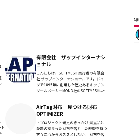
特
有限会社 ザップインターナシ
ョナル
教
。
こんにちは、SOFTMESH 実行者の有限会
運
社 ザップインターナショナルです。ドイ
レ
ツで1895年に創業した歴史あるキッチン
動を
ツールメーカーMONO社のSOFTMESHは、
学会
日本ではまだあまり馴染みのない形状のキ
ッチンウェアかと思います。ドイツク...
AirTag財布 見つける財布
OPTIMIZER
し
・プロジェクト発足のきっかけ 貴重品と
ット
愛着の詰まった財布を落とした経験を持つ
ツは
方々に心からおススメしたい。 財布を落