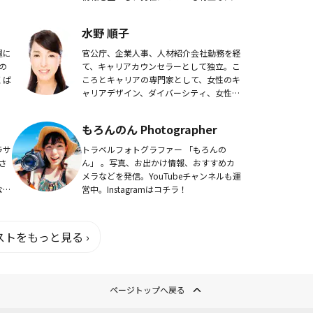
休
カップルの心を掴むデートプランを提案。
ンネ
2012ミスアースジャパンファイナリス
水野 順子
ト ナッ...
週に
官公庁、企業人事、人材紹介会社勤務を経
の
て、キャリアカウンセラーとして独立。こ
くば
ころとキャリアの専門家として、女性のキ
ャリアデザイン、ダイバーシティ、女性の
働き方を中心に幅広く活動中。今までに
20000人以上をカウンセリング。
もろんのん Photographer
ラサ
トラベルフォトグラファー 「もろんの
さ
ん」 。写真、お出かけ情報、おすすめカ
メラなどを発信。YouTubeチャンネルも運
ない
営中。Instagramはコチラ！
ンネ
トをもっと見る ›
ページトップへ戻る