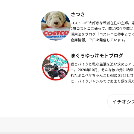
がら活動中。一昨年入社した会社は育
中。ずっとやりたかったYouTubeチャ
さつき
ル｢え...
コストコが大好きな茨城在住の主婦。
2度コストコに通って、商品紹介や商品
活用法をブログ「コストコに夢中☆つ
倉庫情報」で日々発信しています。
まぐろゆっけモトブログ
猫とバイクと私な生活を追い求めるア
ー。2020年10月、そんな彼の元に納車
れたミニペケちゃんことGSX-S125と共
に、バイクジャンルではあまり類を見
「ゆっくり実況」によるYouTubeチャ
ル「まぐろゆっけ-motovlog-...
イチオシス