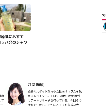
特
乾燥肌におすす
ロッパ発のシャワ
井関 唯絵
話題のスポット取材や女性向けコラムを執
活動
筆するライター。 日々、20代30代の女性
せて
にデートリサーチを行っている。今回その
しな
情報を生かし、男性にとっても有益な大人