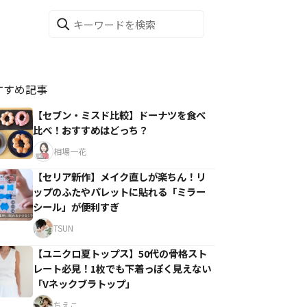
すすめ記事
【セブン・ミスド比較】ドーナツを食べ
比べ！おすすめはどっち？
相場一花
【セリア新作】メイク直しが楽ちん！リ
ップのふたやパレットに貼れる「ミラー
シール」が便利すぎ
TSUN
【ユニクロ夏トップス】50代の骨格スト
レート必見！1枚でも下着っぽく見えない
「Vネックブラトップ」
ちえこ