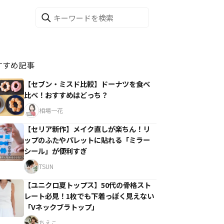
すすめ記事
【セブン・ミスド比較】ドーナツを食べ
比べ！おすすめはどっち？
相場一花
【セリア新作】メイク直しが楽ちん！リ
ップのふたやパレットに貼れる「ミラー
シール」が便利すぎ
TSUN
【ユニクロ夏トップス】50代の骨格スト
レート必見！1枚でも下着っぽく見えない
「Vネックブラトップ」
ちえこ