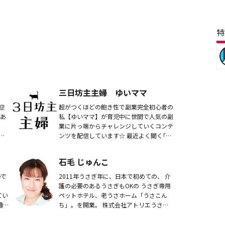
特
三日坊主主婦 ゆいママ
を迎
超がつくほどの飽き性で副業完全初心者の
私【ゆいママ】が育児中に世間で人気の副
業に片っ端からチャレンジしていくコンテ
じ
ンツを配信しています☆ 最近よく聞く｢自
ライ
宅でできる副業｣… 興味はあるけどなんだ
か大変そうだし、普通の人に...
石毛 じゅんこ
2011年うさぎ年に、日本で初めての、 介
、
護の必要のあるうさぎもOKの うさぎ専用
てい
ペットホテル、老うさホーム「うさこん
ち」。を開業。 株式会社アトリエうさ
。
こ 代表取締役。 愛玩動物飼養管理士。
動物取扱業第一種登録。