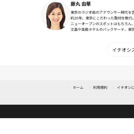
藤丸 由華
東京のラジオ局のアナウンサー時代を
約20年、東京にこだわった取材を敢行
ニューオープンのスポットはもちろん
丈島や高級ホテルのバックヤード、東
空600ｍにも足を延ばし（？）取材し
内のスポットは1500以上。08年に独立
し、現在...
イチオシス
ホーム
利用規約
イチオシ