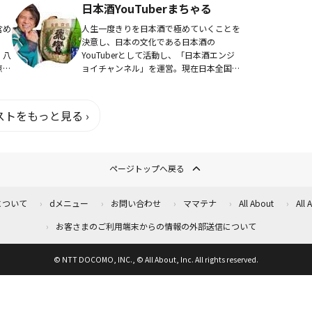
日本酒YouTuberまちゃる
含め
人生一度きりを日本酒で極めていくことを
。
決意し、日本の文化である日本酒の
、八
YouTuberとして活動し、「日本酒エンジ
京上
ョイチャンネル」を運営。現在日本全国を
た都
移動式日本酒バーで巡るプロジェクトを計
画中。全国の日本酒好きと繋がる場所を作
ることを志と...
トをもっと見る ›
ページトップへ戻る
について
dメニュー
お問い合わせ
ママテナ
All About
All
お客さまのご利用端末からの情報の外部送信について
© NTT DOCOMO, INC., © All About, Inc. All rights reserved.