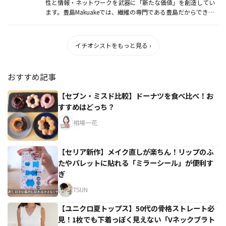
性と情報・ネットワークを武器に「新たな価値」を創造してい
ます。豊島Makuakeでは、繊維の専門である豊島だからでき
る、今ま...
イチオシストをもっと見る ›
おすすめ記事
【セブン・ミスド比較】ドーナツを食べ比べ！お
すすめはどっち？
相場一花
【セリア新作】メイク直しが楽ちん！リップのふ
たやパレットに貼れる「ミラーシール」が便利す
ぎ
TSUN
【ユニクロ夏トップス】50代の骨格ストレート必
見！1枚でも下着っぽく見えない「Vネックブラト