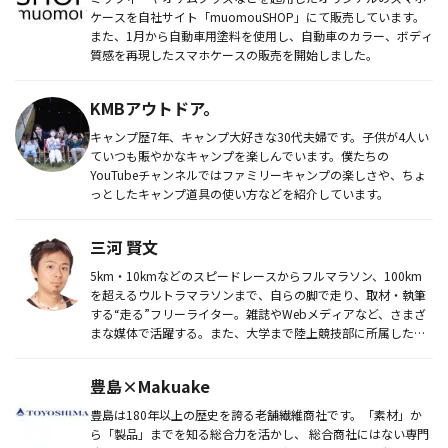
ケースを自社サイト「muomouSHOP」にて販売しています。
また、1月から自動車用塗料を使用し、自動車のカラー、ボディ
質感を再現したスマホケースの販売を開始しました。
KMBアウトドア。
キャンプ歴7年、キャンプ大好きな30代夫婦です。子供が4人い
ていつも賑やかなキャンプを楽しんでいます。僕たちの
YouTubeチャンネルではファミリーキャンプの楽しさや、ちょ
っとしたキャンプ道具の使い方などを紹介しています。
三河 賢文
5km・10kmなどのスピードレースからフルマラソン、100km
を超えるウルトラマラソンまで、自らの脚で走り、取材・執筆
する“走る”フリーライター。雑誌やWebメディアなど、さまざ
まな媒体で活躍する。また、大学まで陸上競技部に所属した経
験を...
豊島×Makuake
豊島は180年以上の歴史を誇る老舗繊維商社です。「素材」か
ら「製品」までを知る総合力を活かし、 総合商社にはない専門