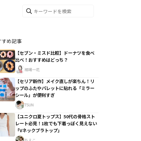
すすめ記事
【セブン・ミスド比較】ドーナツを食べ
比べ！おすすめはどっち？
相場一花
【セリア新作】メイク直しが楽ちん！リ
ップのふたやパレットに貼れる「ミラー
シール」が便利すぎ
TSUN
【ユニクロ夏トップス】50代の骨格スト
レート必見！1枚でも下着っぽく見えない
「Vネックブラトップ」
ちえこ