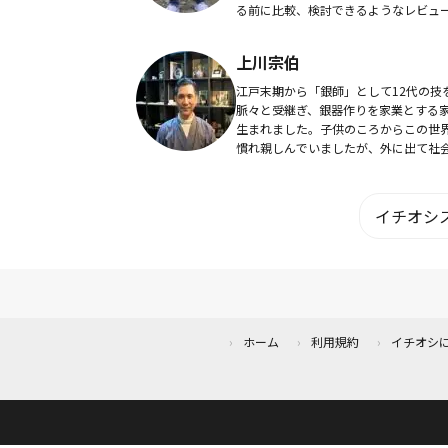
る前に比較、検討できるようなレビュ
画を配信しています。購入の際のお役
てば幸いです。
上川宗伯
江戸末期から「銀師」として12代の技
脈々と受継ぎ、銀器作りを家業とする
生まれました。子供のころからこの世
慣れ親しんでいましたが、外に出て社
強が必要だと考え大手貴金属メーカー
社。金属を加工する部署に配属され、
後、総務部や...
イチオシス
ホーム
利用規約
イチオシ