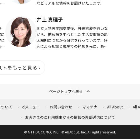
ー動
などリアルな情報をお届けいたします。
に立
井上 真理子
を
国立大学医学部卒業後、外来診療を行いな
家に
がら、糖尿病を中心とした生活習慣病の原
界に
因解明につながる研究を行っています。研
会勉
究による知識と現場での経験を元に、あな
に入
たに合った生活習慣病対策を探していくお
その
手伝いが出来たら嬉しく思います。
トをもっと見る ›
ページトップへ戻る
について
dメニュー
お問い合わせ
ママテナ
All About
All
お客さまのご利用端末からの情報の外部送信について
© NTT DOCOMO, INC., © All About, Inc. All rights reserved.