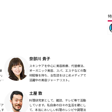
特
奈部川 貴子
、
スキンケアを中心に美容医療、代替療法、
線
オーガニック美容、スパ、エステなどの取
ン」
材経験を持ち、女性誌をはじめメディアで
る疑
活躍中の美容ジャーナリスト。
ャ
.
土屋 敦
で
料理研究家として、雑誌、テレビ等で活動
ギア
しています。私自身の日々の生活を礎にし
入す
て、本当においしい料理のレシピや調理法