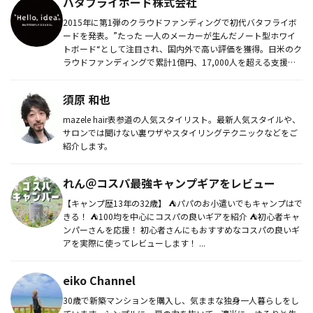
バタフライボード株式会社
2015年に第1弾のクラウドファンディングで初代バタフライボ
ードを発表。”たった 一人のメーカーが生んだノート型ホワイ
トボード“として注目され、国内外で高い評価を獲得。日米のク
ラウドファンディングで累計1億円、17,000人を超える支援に
よ...
須原 和也
mazele hair表参道の人気スタイリスト。最新人気スタイルや、
サロンでは聞けない裏ワザやスタイリングテクニックなどをご
紹介します。
れん＠コスパ最強キャンプギアをレビュー
【キャンプ歴13年の32歳】 ⛺️パパのお小遣いでもキャンプはで
きる！ ⛺️100均を中心にコスパの良いギアを紹介 ⛺️初心者キャ
ンパーさんを応援！ 初心者さんにもおすすめなコスパの良いギ
アを実際に使ってレビューします！ ...
eiko Channel
30歳で新築マンションを購入し、気ままな独身一人暮らしをし