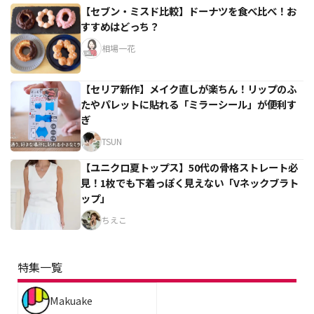
【セブン・ミスド比較】ドーナツを食べ比べ！お
すすめはどっち？
相場一花
【セリア新作】メイク直しが楽ちん！リップのふ
たやパレットに貼れる「ミラーシール」が便利す
ぎ
TSUN
【ユニクロ夏トップス】50代の骨格ストレート必
見！1枚でも下着っぽく見えない「Vネックブラト
ップ」
ちえこ
特集一覧
Makuake