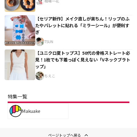
相場一花
【セリア新作】メイク直しが楽ちん！リップのふ
たやパレットに貼れる「ミラーシール」が便利す
ぎ
TSUN
【ユニクロ夏トップス】50代の骨格ストレート必
見！1枚でも下着っぽく見えない「Vネックブラト
ップ」
ちえこ
特集一覧
Makuake
ページトップへ戻る