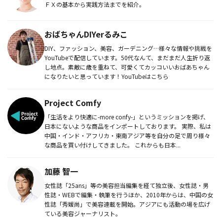
ＦＸの基本から実践方法までを紹介。
おばちゃんDIYerるみこ
DIY、ファッション、美容、ガーデニング…様々な情報や挑戦を
YouTubeで配信しています。50代なんて、まだまだ人生折り返
し地点。素敵に歳を重ねて、可愛くてカッコいいおばあちゃん
になりたいと思っています！YouTubeはこちら
Project Comfy
「生活をより快適に-more confy-」というミッションを掲げ、
日本にないような商品をインポートしております。 実際、私は
中国・インド・アフリカ・東南アジア等を自分の足で周り様々
な商品を買い付けしてきました。 これからも日本...
加藤 智一
女性誌「25ans」等の美容担当編集を経て独立後、女性誌・男
性誌・WEBで編集・執筆を行うほか、2010年からは、中国の女
性誌「秀媛尚」で美容連載を開始。アジアにも活動の場を広げ
ている美容ジャーナリスト。